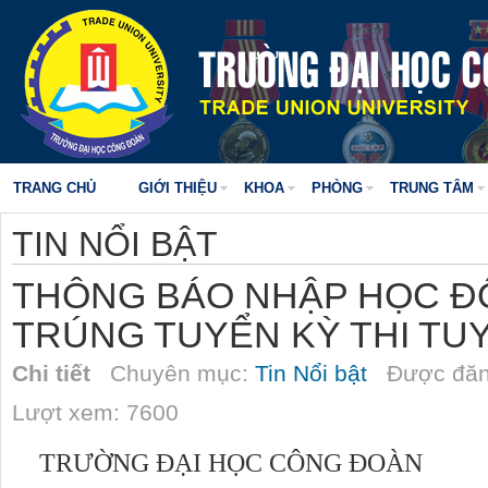
TRANG CHỦ
GIỚI THIỆU
KHOA
PHÒNG
TRUNG TÂM
TIN NỔI BẬT
THÔNG BÁO NHẬP HỌC ĐỐI
TRÚNG TUYỂN KỲ THI TUY
Chi tiết
Chuyên mục:
Tin Nổi bật
Được đăn
Lượt xem: 7600
TRƯỜNG ĐẠI HỌC CÔNG ĐOÀN