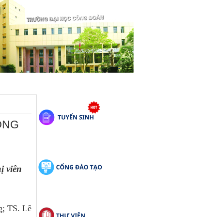
ÔNG
 viên 
g; TS. Lê