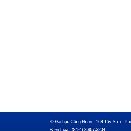
© Đại học Công Đoàn - 169 Tây Sơn - Ph
Điện thoại: (84-4) 3.857.3204