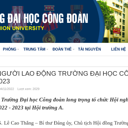
PHÒNG
TRUNG TÂM
ĐOÀN THỂ
TÀI NGUYÊN
LIÊN HỆ
 NGƯỜI LAO ĐỘNG TRƯỜNG ĐẠI HỌC C
023
4/11/2022 Lượt xem: 2029
Trường Đại học Công đoàn long trọng tổ chức Hội nghị
22 - 2023 tại Hội trường A. 
. Lê Cao Thắng – Bí thư Đảng ủy, Chủ tịch Hội đồng Trườn