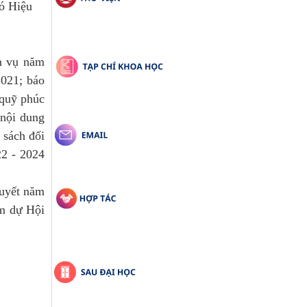
ó Hiệu
m vụ năm
2021; báo
 quỹ phúc
 nội dung
 sách đối
22 - 2024
quyết năm
am dự Hội