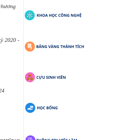
 chương
ỳ 2020 -
24