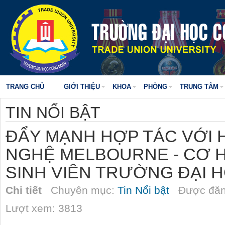
TRANG CHỦ
GIỚI THIỆU
KHOA
PHÒNG
TRUNG TÂM
TIN NỔI BẬT
ĐẨY MẠNH HỢP TÁC VỚI 
NGHỆ MELBOURNE - CƠ H
SINH VIÊN TRƯỜNG ĐẠI 
Chi tiết
Chuyên mục:
Tin Nổi bật
Được đăn
Lượt xem: 3813