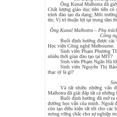
Ông Kunal Malhotra đã giới
Chất lượng giáo dục tiên tiến có
trình đào tạo đa dạng; Môi trường
tín; Vị trí thuận lợi tại trung tâm 
Ông Kunal Malhotra – Phụ trách
Công ng
Buổi định hướng được các b
Học viện Công nghệ Melbourne.
Sinh viên Phạm Phương Thả
nhiêu thời gian đào tạo tại MIT?
Sinh viên Phạm Ngân Hà lớ
Sinh viên Nguyễn Thị Bảo
thạc sỹ là gì?
Sin
Và rất nhiều những vấn đ
Malhotra đã giải đáp tất cả những
Buổi định hướng đã mở ra c
đường học vấn của mình. Ngoài đ
còn tạo điều kiện rất tốt cho cá
móng vững chắc cho sự nghiệp tro