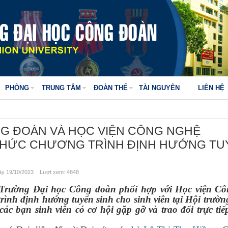
PHÒNG
TRUNG TÂM
ĐOÀN THỂ
TÀI NGUYÊN
LIÊN HỆ
G ĐOÀN VÀ HỌC VIỆN CÔNG NGHỆ
CHỨC CHƯƠNG TRÌNH ĐỊNH HƯỚNG TU
y 19/10/2023 Lượt xem: 4848
 Trường Đại học Công đoàn phối hợp với Học viện C
rình định hướng tuyển sinh cho sinh viên tại Hội trườn
ác bạn sinh viên có cơ hội gặp gỡ và trao đổi trực tiếp