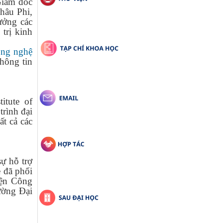
iám đốc
hâu Phi,
ưởng các
trị kinh
ông nghệ
 thông tin
itute of
rình đại
ất cả các
ự hỗ trợ
 đã phối
ện Công
rường Đại