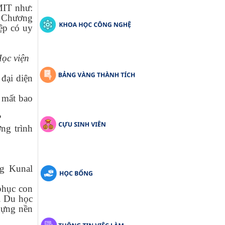
MIT như:
; Chương
iệp có uy
ọc viện
đại diện
 mất bao
?
ng trình
ng Kunal
phục con
. Du học
dựng nền