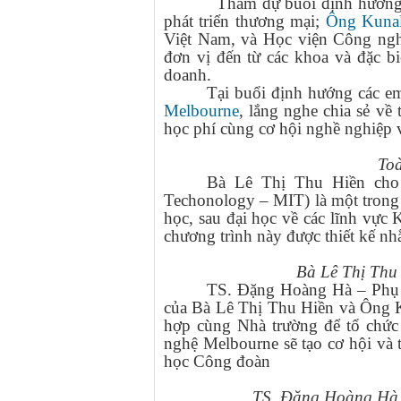
Tham dự buổi định hướng có 
phát triển thương mại;
Ông
Kuna
Việt Nam, và Học viện Công ngh
đơn vị đến từ các khoa và đặc bi
doanh.
Tại buổi định hướng các em
Melbourne
, lắng nghe chia sẻ về tr
học phí cùng cơ hội nghề nghiệp 
Toà
Bà Lê Thị Thu Hiền cho
Techonology – MIT) là một trong 
học, sau đại học về các lĩnh vực 
chương trình này được thiết kế nh
Bà Lê Thị Thu 
TS. Đặng Hoàng Hà – Phụ t
của Bà Lê Thị Thu Hiền và Ông K
hợp cùng Nhà trường để tổ chứ
nghệ Melbourne sẽ tạo cơ hội và 
học Công đoàn
TS. Đặng Hoàng Hà –