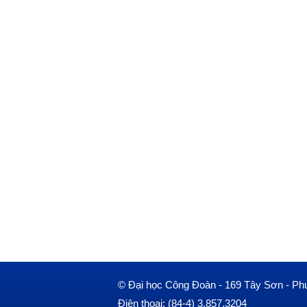
© Đại học Công Đoàn - 169 Tây Sơn - Ph
Điện thoại: (84-4) 3.857.3204