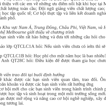
 thiệu với các em về những ưu điểm nổi bật khi học tại 
 chất lượng toàn cầu; Đội ngũ giảng viên chất lượng cao
 học tập quốc tế; Cơ hội thực tập và liên kết doanh ngh
thành phố.
 Khu vực Nam Á, Trung Đông, Châu Phi, Việt Nam, và H
hệ Melbourne giới thiệu về chương trình
ạn sinh viên rất hào hứng và đưa tới những câu hỏi cho 
o lớp QTCLC1A hỏi: Nếu sinh viên chưa có ielts thì sẽ
p QTCLC1B hỏi: Học phí cho một năm học là bao nhiêu
 Anh QT28C hỏi: Điều kiện để được tham gia học chươ
h viên trao đổi tại buổi định hướng
ề khác được các bạn sinh viên quan tâm, trao đổi. Ô
 băn khoăn và được các bạn sinh viên rất hưởng ứng
ơ hội mới cho các bạn sinh viên trong hành trình chinh 
ược học tập và sinh hoạt trong một môi trường sống mới
c bạn được mở rộng và nâng cao cơ hội nghề nghiệp, xây 
ng tương lai.