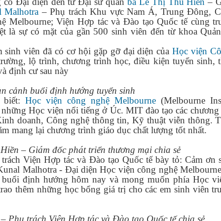
Đại diện đến từ Đại sứ quán
bà
Lê Thị Thu Hiền
– G
l Malhotra
– Phụ trách Khu vực Nam Á, Trung Đông, C
ệ Melbourne; Viện Hợp tác và Đào tạo Quốc tế cùng tr
ệt là sự có mặt của gần 500 sinh viên đến từ khoa Quản 
 sinh viên đã có cơ hội gặp gỡ đại diện của
Học viện C
ường, lộ trình, chương trình học, điều kiện tuyển sinh,
và định cư sau này
n cảnh buổi định hướng tuyển sinh
 biết:
Học viện công nghệ Melbourne
(Melbourne Inst
những Học viện nổi tiếng ở Úc. MIT đào tạo các chương t
Kinh doanh, Công nghệ thông tin, Kỹ thuật viễn thông. T
ằm mang lại chương trình giáo dục chất lượng tốt nhất.
Hiền – Giám đốc phát triển thương mại chia sẻ
rách Viện Hợp tác và Đào tạo Quốc tế bày tỏ: Cảm ơn s
unal Malhotra - Đại diện Học viện công nghệ Melbourne
c buổi định hướng hôm nay và mong muốn phía
Học vi
trao thêm những học bổng giá trị cho các em sinh viên t
 Phụ trách Viện Hợp tác và Đào tạo Quốc tế chia sẻ