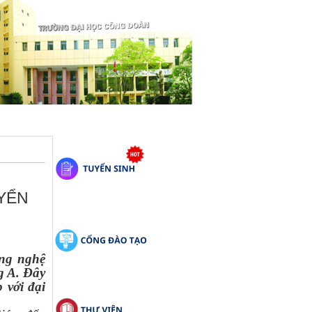
YỂN
ông nghệ
g A. Đây
 với đại