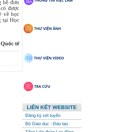
g hề đơn
 có được
ề về học
g tại Học
 Quốc tế
LIÊN KẾT WEBSITE
Đăng ký xét tuyển
Bộ Giáo dục - Đào tạo
Tổng Liên đoàn Lao động