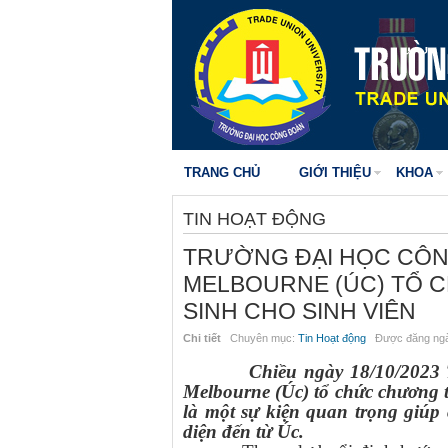
TRANG CHỦ
GIỚI THIỆU
KHOA
TIN HOẠT ĐỘNG
TRƯỜNG ĐẠI HỌC CÔN
MELBOURNE (ÚC) TỔ 
SINH CHO SINH VIÊN
Chi tiết
Chuyên mục:
Tin Hoạt động
Được đăng ngà
Chiều ngày 18/10/2023
Melbourne (Úc) tổ chức chương t
là một sự kiện quan trọng giúp c
diện đến từ Úc.