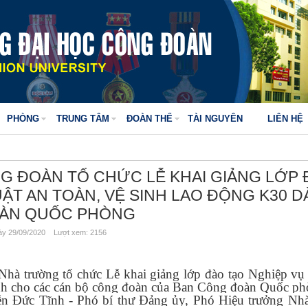
PHÒNG
TRUNG TÂM
ĐOÀN THỂ
TÀI NGUYÊN
LIÊN HỆ
G ĐOÀN TỔ CHỨC LỄ KHAI GIẢNG LỚP
ẬT AN TOÀN, VỆ SINH LAO ĐỘNG K30 
OÀN QUỐC PHÒNG
y 29/09/2020 Lượt xem: 2156
hà trường tổ chức Lễ khai giảng lớp đào tạo Nghiệp vụ 
ành cho các cán bộ công đoàn của Ban Công đoàn Quốc ph
n Đức Tĩnh - Phó bí thư Đảng ủy, Phó Hiệu trưởng Nhà