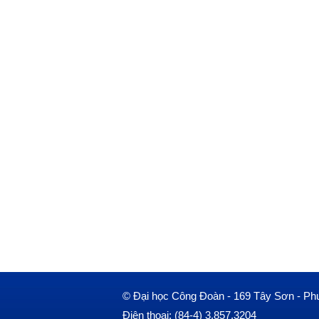
© Đại học Công Đoàn - 169 Tây Sơn - Ph
Điện thoại: (84-4) 3.857.3204