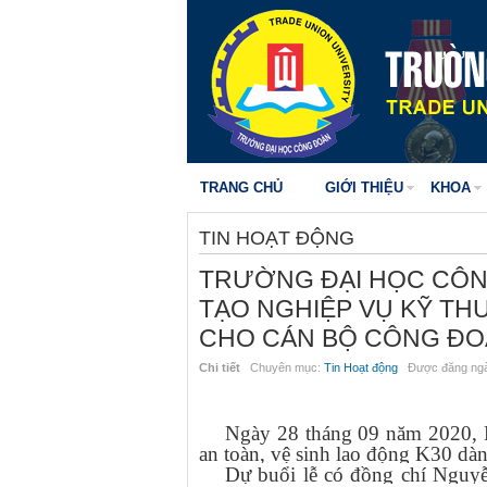
TRANG CHỦ
GIỚI THIỆU
KHOA
TIN HOẠT ĐỘNG
TRƯỜNG ĐẠI HỌC CÔN
TẠO NGHIỆP VỤ KỸ THU
CHO CÁN BỘ CÔNG Đ
Chi tiết
Chuyên mục:
Tin Hoạt động
Được đăng ngà
Ngày 28 tháng 09 năm 2020, N
an toàn, vệ sinh lao động K30 d
Dự buổi lễ có đồng chí Nguyễ