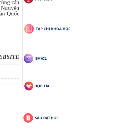
cùng cán
á Nguyễn
oàn Quốc
WEBSITE