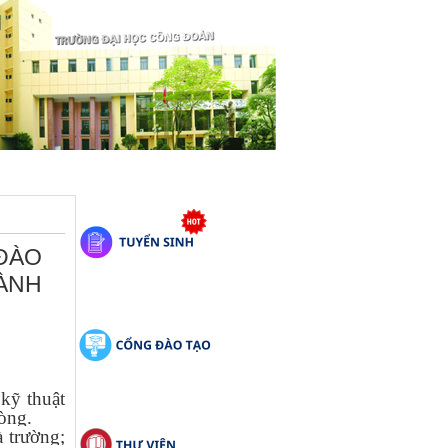
 ĐÀO
DÀNH
kỹ thuật
òng.
 trường;