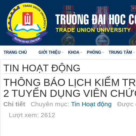
TRANG CHỦ
GIỚI THIỆU
KHOA
PHÒNG
TRUNG TÂM
TIN HOẠT ĐỘNG
THÔNG BÁO LỊCH KIỂM T
2 TUYỂN DỤNG VIÊN CHỨ
Chi tiết
Chuyên mục:
Tin Hoạt động
Được đ
Lượt xem: 2612