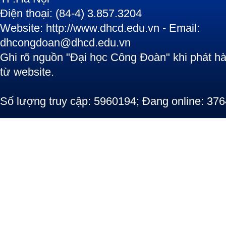
Điện thoại: (84-4) 3.857.3204
Website: http://www.dhcd.edu.vn - Email:
dhcongdoan@dhcd.edu.vn
Ghi rõ nguồn "Đại học Công Đoàn" khi phát hàn
từ website.
Số lượng truy cập: 5960194; Đang online: 376