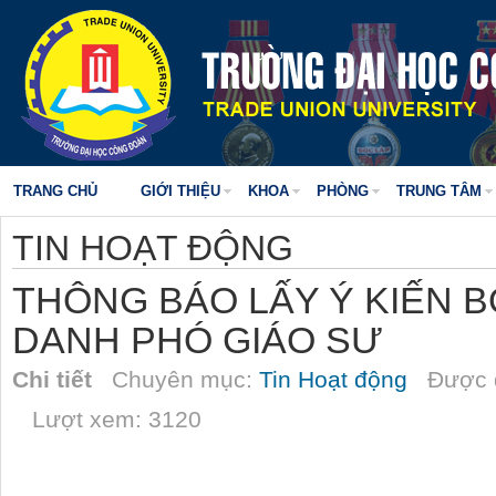
TRANG CHỦ
GIỚI THIỆU
KHOA
PHÒNG
TRUNG TÂM
TIN HOẠT ĐỘNG
THÔNG BÁO LẤY Ý KIẾN 
DANH PHÓ GIÁO SƯ
Chi tiết
Chuyên mục:
Tin Hoạt động
Được đ
Lượt xem: 3120