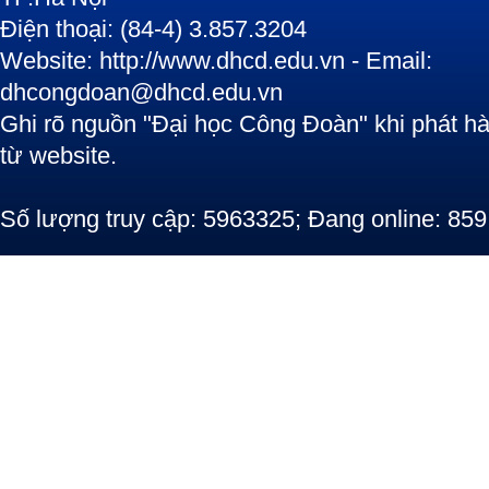
Điện thoại: (84-4) 3.857.3204
Website: http://www.dhcd.edu.vn - Email:
dhcongdoan@dhcd.edu.vn
Ghi rõ nguồn "Đại học Công Đoàn" khi phát hàn
từ website.
Số lượng truy cập: 5963325; Đang online: 859