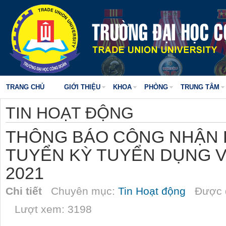
TRANG CHỦ
GIỚI THIỆU
KHOA
PHÒNG
TRUNG TÂM
TIN HOẠT ĐỘNG
THÔNG BÁO CÔNG NHẬN 
TUYỂN KỲ TUYỂN DỤNG 
2021
Chi tiết
Chuyên mục:
Tin Hoạt động
Được đ
Lượt xem: 3198