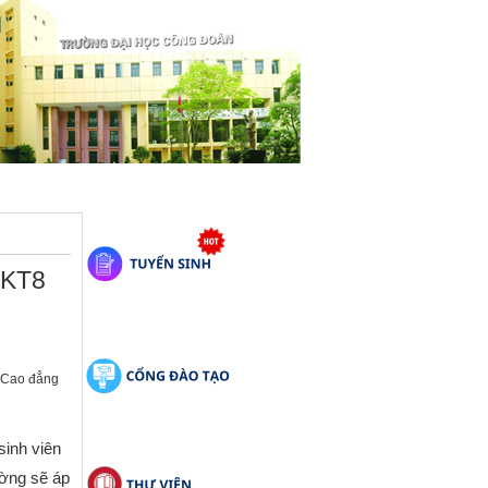
-KT8
n Cao đẳng
sinh viên
ường sẽ áp