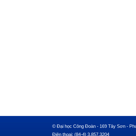
© Đại học Công Đoàn - 169 Tây Sơn - Ph
Điện thoại: (84-4) 3.857.3204