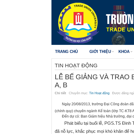
TRANG CHỦ
GIỚI THIỆU
KHOA
TIN HOẠT ĐỘNG
LỄ BẾ GIẢNG VÀ TRAO 
A, B
Chi tiết
Chuyên mục:
Tin Hoạt động
Được đăng ngà
Ngày 20/08/2013, trường Đại Công đoàn đã tổ
(chính quy) chuyên ngành Kế toán (lớp TC-KT8 A
Đến dự có: Ban Giám hiệu Nhà trường, đại diệ
Phát biểu tại buổi lễ, PGS.TS Đinh T
đã nỗ lực, khắc phục mọi khó khăn để 