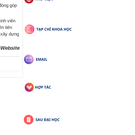
 đóng góp
inh viên
ên tiên
c xây dựng
ebsite