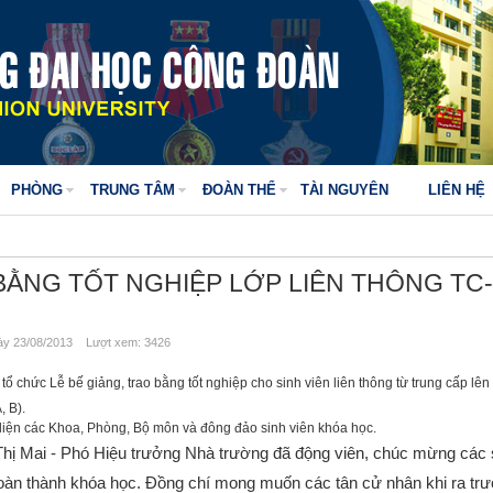
PHÒNG
TRUNG TÂM
ĐOÀN THỂ
TÀI NGUYÊN
LIÊN HỆ
BẰNG TỐT NGHIỆP LỚP LIÊN THÔNG TC
y 23/08/2013 Lượt xem: 3426
 chức Lễ bế giảng, trao bằng tốt nghiệp cho sinh viên liên thông từ trung cấp lê
, B).
n các Khoa, Phòng, Bộ môn và đông đảo sinh viên khóa học.
hị Mai - Phó Hiệu trưởng Nhà trường đã
động viên, chúc mừng các 
hoàn thành khóa học. Đồng chí mong muốn các tân cử nhân khi ra tr