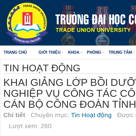
TRANG CHỦ
GIỚI THIỆU
KHOA
PHÒNG
TRUNG TÂM
TIN HOẠT ĐỘNG
KHAI GIẢNG LỚP BỒI DƯỠ
NGHIỆP VỤ CÔNG TÁC CÔ
CÁN BỘ CÔNG ĐOÀN TỈN
Chi tiết
Chuyên mục:
Tin Hoạt động
Được đ
Lượt xem: 260