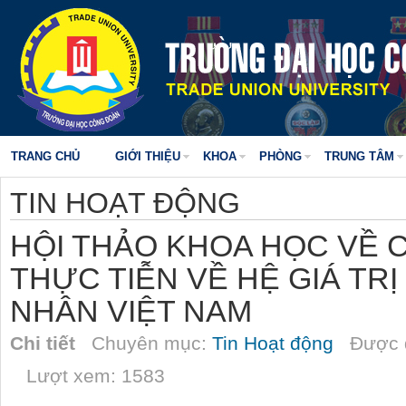
TRANG CHỦ
GIỚI THIỆU
KHOA
PHÒNG
TRUNG TÂM
TIN HOẠT ĐỘNG
HỘI THẢO KHOA HỌC VỀ 
THỰC TIỄN VỀ HỆ GIÁ TR
NHÂN VIỆT NAM
Chi tiết
Chuyên mục:
Tin Hoạt động
Được đ
Lượt xem: 1583