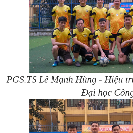
PGS.TS Lê Mạnh Hùng - Hiệu trư
Đại học Côn