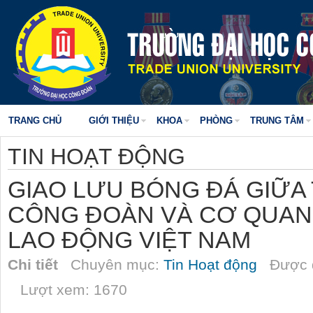
TRANG CHỦ
GIỚI THIỆU
KHOA
PHÒNG
TRUNG TÂM
TIN HOẠT ĐỘNG
GIAO LƯU BÓNG ĐÁ GIỮA
CÔNG ĐOÀN VÀ CƠ QUAN
LAO ĐỘNG VIỆT NAM
Chi tiết
Chuyên mục:
Tin Hoạt động
Được đ
Lượt xem: 1670