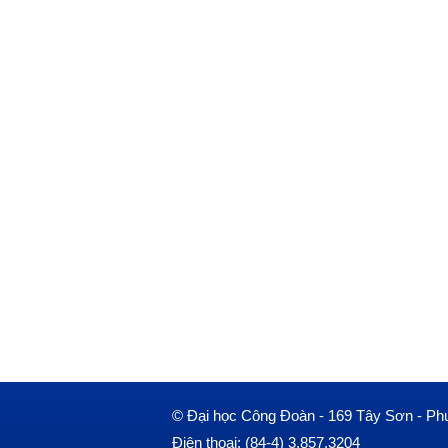
© Đại học Công Đoàn - 169 Tây Sơn - Ph
Điện thoại: (84-4) 3.857.3204