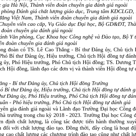
c gia Hà Nội,
Thành viên đoàn chuyên gia đánh giá ngoài
g phòng Đánh giá chất lượng giáo dục, Trung tâm KĐCLGD, 
đẳng Việt Nam, Thành viên đoàn chuyên gia đánh giá ngoài
Chuyên viên cao cấp, Vụ Giáo dục Đại học, Bộ GD&ĐT, Thà
đoàn chuyên gia đánh giá ngoài
nh Văn phòng, Cục Khoa học Công nghệ và Đào tạo, Bộ Y t
ên đoàn chuyên gia đánh giá ngoài
 đoàn có TS. Lê Cao Thắng - Bí thư Đảng ủy, Chủ tịch 
ó Bí thư Đảng ủy, Hiệu trưởng, Chủ tịch Hội đồng tự đánh
 ủy, Phó Hiệu trưởng, Phó Chủ tịch Hội đồng; TS. Dương 
ch Hội đồng, lãnh đạo các đơn vị và thành viên Hội đồng tự 
ắng - Bí thư Đảng ủy, Chủ tịch Hội đồng Trường
 Bí thư Đảng ủy, Hiệu trưởng, Chủ tịch Hội đồng tự đánh g
hư Đảng ủy, Phó Hiệu trưởng, Phó Chủ tịch Hội đồng tự đán
ân - Phó hiệu trưởng, Phó Chủ tịch Hội đồng tự đánh giá
 gia đánh giá ngoài và Lãnh đạo Trường Đại học Công đ
Nhà trường trong chu kỳ 2018 - 2023. Trường Đại học Công 
m định chất lượng, là công tác được tiến hành thường xu
 đối với chất lượng đào tạo. Đồng thời, đây cũng là hoạt 
âng cao chất lượng các chương trình đào tạo cũng như chất l