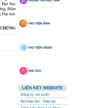
g Đại học
hững điểm
g Đại học
 CHÚNG
LIÊN KẾT WEBSITE
Đăng ký xét tuyển
Bộ Giáo dục - Đào tạo
Tổng Liên đoàn Lao động