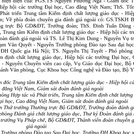
 hiện diện của:
PGS.TS Nguyễn Phương Nga - Giám đốc T
Hiệp hội các trường Đại học, Cao đẳng Việt Nam; ThS. Tố
hát triển Trung tâm Kiểm định chất lượng giáo dục - Hiệ
m; Về phía đoàn chuyên gia đánh giá ngoài có: GS.TSKH B
ng trực Bộ GD&ĐT, Trưởng đoàn; ThS. Đinh Tuấn Dũng 
, Trung tâm Kiểm định chất lượng giáo dục - Hiệp hội các t
oàn đánh giá ngoài và TS. Lê Thị Kim Dung - Nguyên Vụ t
m Văn Quyết - Nguyên Trưởng phòng Đào tạo Sau đại học
 ĐH Quốc gia Hà Nội; TS. Nguyễn Thị Tuyết - Phó phòng 
m định chất lượng giáo dục, Hiệp hội các trường Đại học,
 - Nguyên Chuyên viên cao cấp, Vụ Giáo dục Đại học, B
nh Văn phòng, Cục Khoa học Công nghệ và Đào tạo, Bộ Y t
ốc Trung tâm Kiểm định chất lượng giáo dục - Hiệp hội c
 đẳng Việt Nam, Giám sát đoàn đánh giá ngoài
òng Hợp tác và Phát triển
, Trung tâm Kiểm định chất lượng
ại học, Cao đẳng Việt Nam, Giám sát đoàn đánh giá ngoài
n Thứ trưởng Thường trực Bộ GD&ĐT, Trưởng đoàn đánh gi
phòng Đánh giá chất lượng giáo dục, Thư ký Đoàn đánh giá 
 trưởng Vụ Pháp chế, Bộ GD&ĐT, Thành viên đoàn chuyên g
giá ngoài
Trưởng phòng Đào tạo Sau Đại học, Trường ĐH Khoa học x