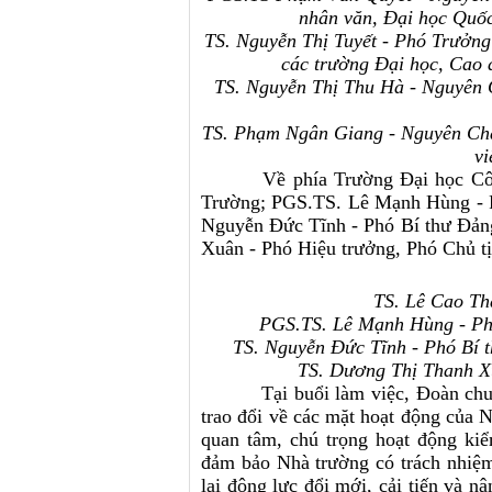
nhân văn, Đại học Quố
TS. Nguyễn Thị Tuyết - Phó Trưởn
các trường Đại học, Cao 
TS. Nguyễn Thị Thu Hà - Nguyên 
TS. Phạm Ngân Giang - Nguyên Chá
vi
Về phía Trường Đại học Công
Trường; PGS.TS. Lê Mạnh Hùng - Ph
Nguyễn Đức Tĩnh - Phó Bí thư Đảng
Xuân - Phó Hiệu trưởng, Phó Chủ tị
TS. Lê Cao Th
PGS.TS. Lê Mạnh Hùng - Phó
TS. Nguyễn Đức Tĩnh - Phó Bí t
TS. Dương Thị Thanh Xu
Tại buổi làm việc, Đoàn chuyên
trao đổi về các mặt hoạt động của 
quan tâm, chú trọng hoạt động kiể
đảm bảo Nhà trường có trách nhiệm
lại động lực đổi mới, cải tiến và n