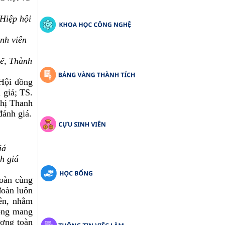
Hiệp hội
nh viên
ế, Thành
Hội đồng
 giá; TS.
Thị Thanh
đánh giá.
iá
h giá
oàn cùng
đoàn luôn
yên, nhằm
động mang
ượng toàn