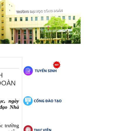
H
ĐOÀN
ục, ngày
 đạo Nhà
ác trường