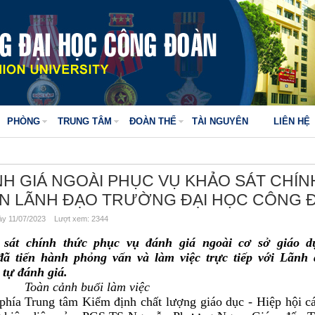
PHÒNG
TRUNG TÂM
ĐOÀN THỂ
TÀI NGUYÊN
LIÊN HỆ
H GIÁ NGOÀI PHỤC VỤ KHẢO SÁT CHÍN
AN LÃNH ĐẠO TRƯỜNG ĐẠI HỌC CÔNG 
y 11/07/2023 Lượt xem: 2344
o sát chính thức phục vụ đánh giá ngoài cơ sở giáo d
đã tiến hành phỏng vấn và làm việc trực tiếp với Lãnh
 tự đánh giá.
Toàn cảnh buổi làm việc
phía Trung tâm Kiểm định chất lượng giáo dục - Hiệp hội c