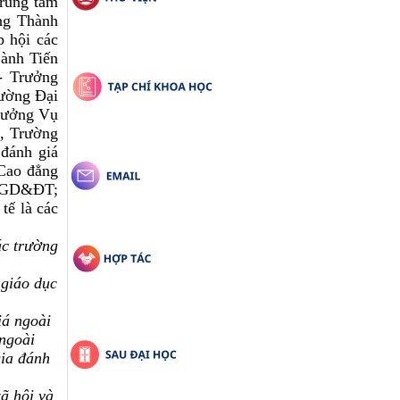
rung tâm
ng Thành
p hội các
ành Tiến
- Trưởng
rường Đại
rưởng Vụ
, Trường
đánh giá
 Cao đẳng
ộ GD&ĐT;
ế là các
ác trường
 giáo dục
á ngoài
ngoài
ia đánh
ã hội và