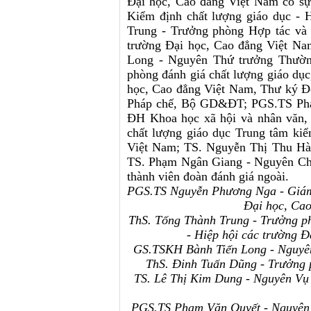
Đại học, Cao đẳng Việt Nam có sự
Kiểm định chất lượng giáo dục - 
Trung - Trưởng phòng Hợp tác và P
trường Đại học, Cao đẳng Việt Na
Long - Nguyên Thứ trưởng Thườ
phòng đánh giá chất lượng giáo dục
học, Cao đẳng Việt Nam, Thư ký Đ
Pháp chế, Bộ GD&ĐT; PGS.TS Phạ
ĐH Khoa học xã hội và nhân văn,
chất lượng giáo dục Trung tâm kiể
Việt Nam; TS. Nguyễn Thị Thu Hà
TS. Phạm Ngân Giang - Nguyên Chá
thành viên đoàn đánh giá ngoài.
PGS.TS Nguyễn Phương Nga - Giám đ
Đại học, Cao
ThS. Tống Thành Trung -
Trưởng ph
- Hiệp hội các trường Đ
GS.TSKH Bành Tiến Long - Nguyê
ThS. Đinh Tuấn Dũng - Trưởng 
TS. Lê Thị Kim Dung - Nguyên Vụ
PGS.TS Phạm Văn Quyết - Nguyên 