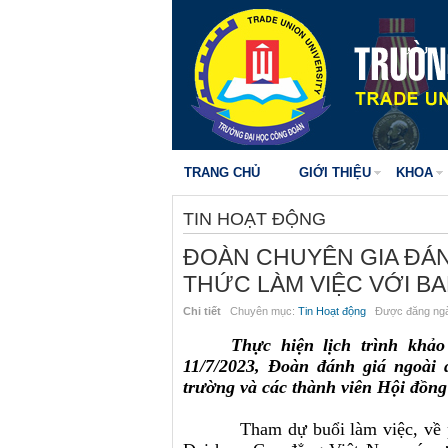
TRANG CHỦ
GIỚI THIỆU
KHOA
TIN HOẠT ĐỘNG
ĐOÀN CHUYÊN GIA ĐÁN
THỨC LÀM VIỆC VỚI B
Chi tiết
Chuyên mục:
Tin Hoạt động
Được đăng ngà
Thực hiện lịch trình khả
11/7/2023, Đoàn đánh giá ngoài 
trường và các thành viên Hội đồng
Tham dự buổi làm việc,
về 