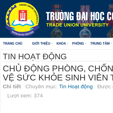
TRANG CHỦ
GIỚI THIỆU
KHOA
PHÒNG
TRUNG TÂM
TIN HOẠT ĐỘNG
CHỦ ĐỘNG PHÒNG, CHỐ
VỆ SỨC KHỎE SINH VIÊN
Chi tiết
Chuyên mục:
Tin Hoạt động
Được đ
Lượt xem: 374