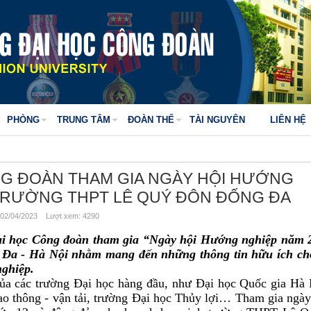
PHÒNG
TRUNG TÂM
ĐOÀN THỂ
TÀI NGUYÊN
LIÊN HỆ
G ĐOÀN THAM GIA NGÀY HỘI HƯỚNG
 TRƯỜNG THPT LÊ QUÝ ĐÔN ĐỐNG ĐA
02/04/2023 Lượt xem: 4290
ại học Công đoàn tham gia “Ngày hội Hướng nghiệp năm 2
Đa - Hà Nội nhằm mang đến những thông tin hữu ích ch
g nghiệp.
 các trường Đại học hàng đầu, như Đại học Quốc gia Hà 
o thông - vận tải, trường Đại học Thủy lợi… Tham gia ngày