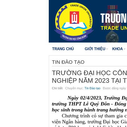
TRANG CHỦ
GIỚI THIỆU
KHOA
TIN ĐÀO TẠO
TRƯỜNG ĐẠI HỌC CÔN
NGHIỆP NĂM 2023 TẠI
Chi tiết
Chuyên mục:
Tin Đào tạo
Được đăng ngày 
Ngày 02/4/2023, Trường Đ
trường THPT Lê Quý Đôn - Đống 
học sinh trong hành trang hướn
Chương trình có sự tham gia của
viện Ngân hàng, trường Đại học Gia