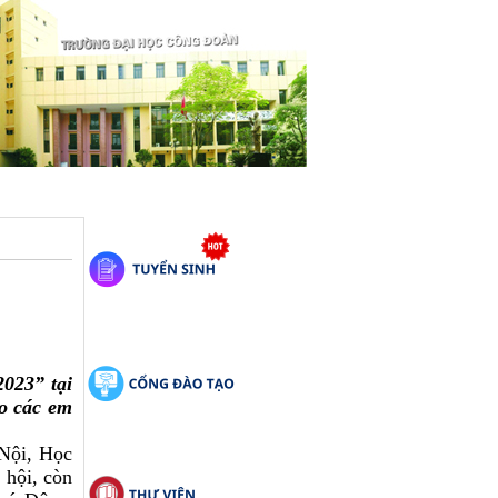
023” tại
o các em
Nội, Học
 hội, còn