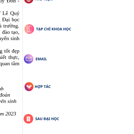
uý Đôn -
T Lê Quý
g Đại học
à trường.
 đào tạo,
uyển sinh
 tốt đẹp
iết thực,
 quan tâm
nh
 đoàn
ển sinh
ăm 2023