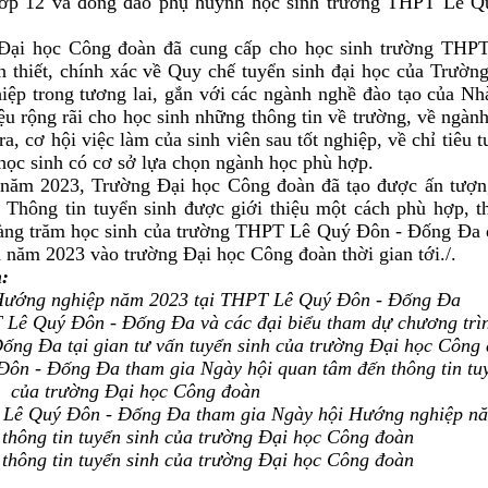
 lớp 12 và đông đảo phụ huynh học sinh trường THPT Lê Q
 Đại học Công đoàn đã cung cấp cho học sinh trường THP
 thiết, chính xác về Quy chế tuyển sinh đại học của Trườn
ệp trong tương lai, gắn với các ngành nghề đào tạo của Nh
iệu rộng rãi cho học sinh những thông tin về trường, về ngành
a, cơ hội việc làm của sinh viên sau tốt nghiệp, về chỉ tiêu t
c sinh có cơ sở lựa chọn ngành học phù hợp.
năm 2023, Trường Đại học Công đoàn đã tạo được ấn tượng
. Thông tin tuyển sinh được giới thiệu một cách phù hợp, th
 hàng trăm học sinh của trường THPT Lê Quý Đôn - Đống Đa
năm 2023 vào trường Đại học Công đoàn thời gian tới./.
h:
Hướng nghiệp năm 2023 tại THPT Lê Quý Đôn - Đống Đa
Lê Quý Đôn - Đống Đa và các đại biểu tham dự chương trì
ng Đa tại gian tư vấn tuyển sinh của trường Đại học Công
ôn - Đống Đa tham gia Ngày hội quan tâm đến thông tin tuy
của trường Đại học Công đoàn
T Lê Quý Đôn - Đống Đa tham gia Ngày hội Hướng nghiệp n
 thông tin tuyển sinh của trường Đại học Công đoàn
 thông tin tuyển sinh của trường Đại học Công đoàn