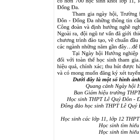
có hơn 700 học sinh khối lớp 11,
Đống Đa.
Tham gia ngày hội, Trường
Đôn - Đống Đa những thông tin cần
Công đoàn và định hướng nghề nghi
Ngoài ra, đội ngũ tư vấn đã giới th
chương trình đào tạo, về chuẩn đầu r
các ngành những năm gần đây…để họ
Tại Ngày hội Hướng nghiệp 
đối với toàn thể học sinh tham gia
hiệu quả, chính xác; thu hút được
và có mong muốn đăng ký xét tuyển 
Dưới đây là một số hình ản
Quang cảnh Ngày hội 
Ban Giám hiệu trường THPT 
Học sinh THPT Lê Quý Đôn - Đố
Đông đảo học sinh THPT Lê Quý Đ
Học sinh các lớp 11, lớp 12 THP
Học sinh tìm hiểu
Học sinh tìm hiểu