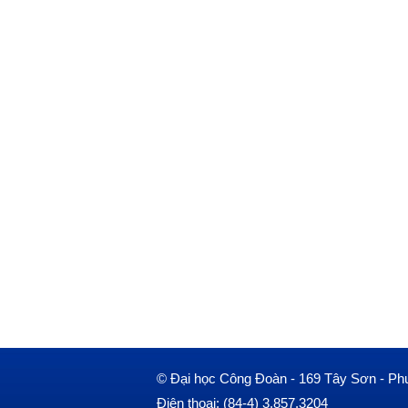
© Đại học Công Đoàn - 169 Tây Sơn - Ph
Điện thoại: (84-4) 3.857.3204