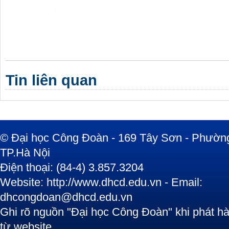
Tin liên quan
© Đại học Công Đoàn - 169 Tây Sơn - Phường
TP.Hà Nội
Điện thoại: (84-4) 3.857.3204
Website: http://www.dhcd.edu.vn - Email:
dhcongdoan@dhcd.edu.vn
Ghi rõ nguồn "Đại học Công Đoàn" khi phát hàn
từ website.