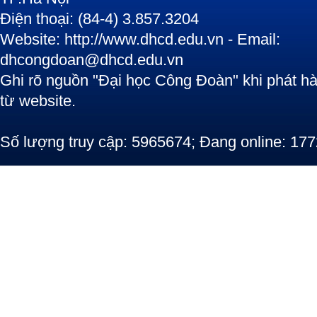
Điện thoại: (84-4) 3.857.3204
Website: http://www.dhcd.edu.vn - Email:
dhcongdoan@dhcd.edu.vn
Ghi rõ nguồn "Đại học Công Đoàn" khi phát hàn
từ website.
Số lượng truy cập: 5965674; Đang online: 177