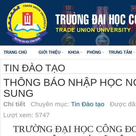
TRANG CHỦ
GIỚI THIỆU
KHOA
PHÒNG
TRUNG TÂM
TIN ĐÀO TẠO
THÔNG BÁO NHẬP HỌC N
SUNG
Chi tiết
Chuyên mục:
Tin Đào tạo
Được đăn
Lượt xem: 5747
TRƯỜNG ĐẠI HỌC CÔNG Đ