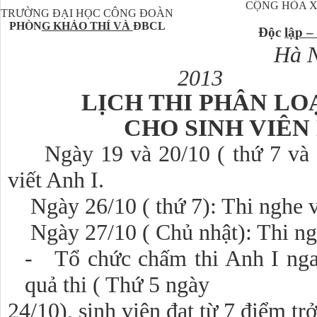
CỘNG HÒA X
TRƯỜNG ĐẠI HỌC CÔNG ĐOÀN
PHÒN
G KHẢO THÍ VÀ
ĐBCL
Độc
lập –
Hà N
2013
LỊCH THI PHÂN LO
CHO SINH VIÊN
Ngày 19 và 20/10 ( thứ 7 và 
viết Anh I.
Ngày 26/10 ( thứ 7): Thi nghe và
Ngày 27/10 ( Chủ nhật): Thi ngh
- Tổ chức chấm thi Anh I ngay
quả thi ( Thứ 5 ngày
24/10), sinh viên đạt từ 7 điểm trở