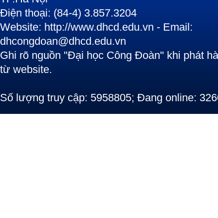
Điện thoại: (84-4) 3.857.3204
Website: http://www.dhcd.edu.vn - Email:
dhcongdoan@dhcd.edu.vn
Ghi rõ nguồn "Đại học Công Đoàn" khi phát hàn
từ website.
Số lượng truy cập: 5958805; Đang online: 326