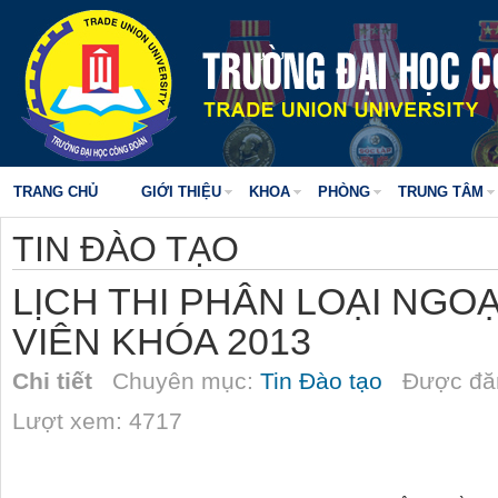
TRANG CHỦ
GIỚI THIỆU
KHOA
PHÒNG
TRUNG TÂM
TIN ĐÀO TẠO
LỊCH THI PHÂN LOẠI NGO
VIÊN KHÓA 2013
Chi tiết
Chuyên mục:
Tin Đào tạo
Được đăn
Lượt xem: 4717