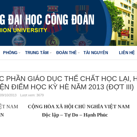
PHÒNG
TRUNG TÂM
ĐOÀN THỂ
TÀI NGUYÊN
LIÊN HỆ
ỌC PHẦN GIÁO DỤC THỂ CHẤT HỌC LẠI,
N ĐIỂM HỌC KỲ HÈ NĂM 2013 (ĐỢT III)
09/10/2013 Lượt xem: 3679
ỆT NAM
CỘNG HÒA XÃ HỘI CHỦ NGHĨA VIỆT NAM
Độc lập – Tự Do – Hạnh Phúc
ÀN