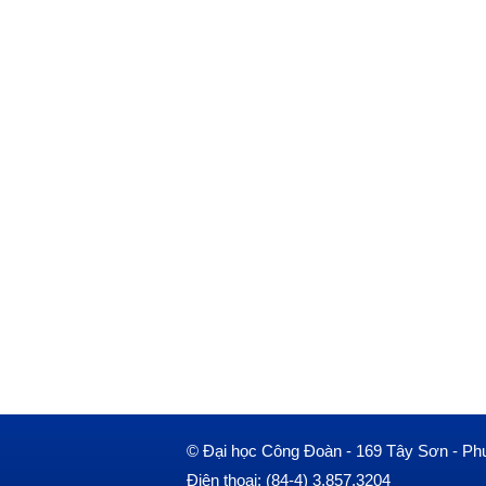
© Đại học Công Đoàn - 169 Tây Sơn - Ph
Điện thoại: (84-4) 3.857.3204