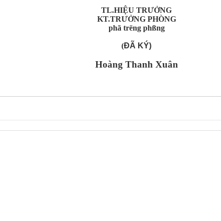
:
TL.HIỆU TRƯỞNG
KT.TRƯỞNG PHÒNG
phã tr­ëng phßng
(
ĐÃ KÝ)
n
Hoàng Thanh Xuân