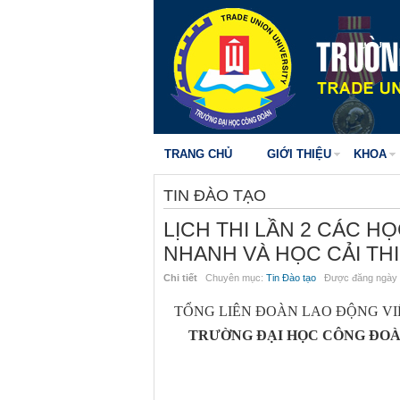
TRANG CHỦ
GIỚI THIỆU
KHOA
TIN ĐÀO TẠO
LỊCH THI LẦN 2 CÁC H
NHANH VÀ HỌC CẢI THIỆ
Chi tiết
Chuyên mục:
Tin Đào tạo
Được đăng ngày 
T
Ổ
NG
LIÊN
ĐOÀN
LAO ĐỘNG VI
TRƯỜNG ĐẠI HỌC CÔNG ĐO