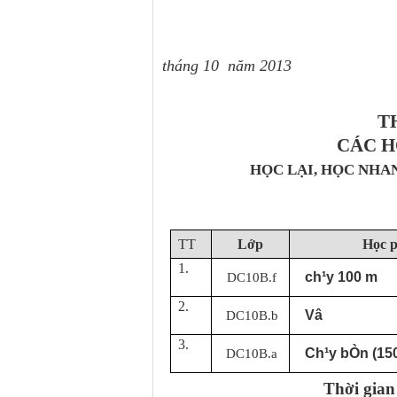
tháng 10 năm 2013
T
CÁC H
HỌC LẠI, HỌC NHA
TT
Lớp
Học 
1.
ch¹y 100 m
DC10B.f
2.
Vâ
DC10B.b
3.
Ch¹y bÒn (15
DC10B.a
Thời gian 