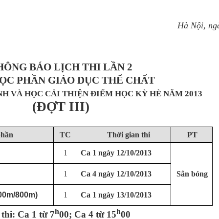
Hà Nội, ng
HÔNG BÁO LỊCH THI LẦN 2
ỌC PHẦN GIÁO DỤC THỂ CHẤT
NH VÀ HỌC CẢI THIỆN ĐIỂM HỌC KỲ HÈ NĂM 2013
(
Đ
ỢT I
II
)
phần
TC
Thời gian thi
PT
1
Ca 1 ngày 12/10/2013
1
Ca 4 ngày 12/10/2013
Sân bóng
00m/800m)
1
Ca 1 ngày 13/10/2013
h
h
thi: Ca 1 từ 7
00; Ca 4 từ 15
00