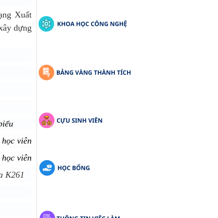
hạng Xuất
 xây dựng
biểu
 học viên
 học viên
a K
261