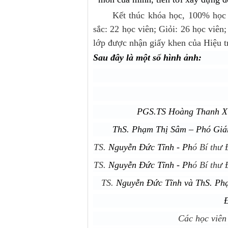
Kết thúc khóa học, 100% học 
sắc: 22 học viên; Giỏi: 26 học viên
lớp được nhận giấy khen của Hiệu 
Sau đây là một số hình ảnh:
PGS.TS Hoàng Thanh Xuâ
ThS. Phạm Thị Sâm – Phó Giám
TS.
Nguyễn Đức Tĩnh - Ph
ó Bí thư
TS.
Nguyễn Đức Tĩnh - Ph
ó Bí thư
TS.
Nguyễn Đức Tĩnh và
ThS. Ph
Đ
Các học viên