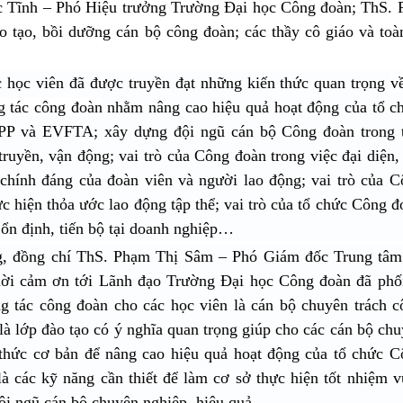
 Tĩnh – Phó Hiệu trưởng Trường Đại học Công đoàn; ThS. 
tạo, bồi dưỡng cán bộ công đoàn; các thầy cô giáo và toà
ác học viên đã được truyền đạt những kiến thức quan trọng
v
g tác công đoàn
nhằm nâng cao hiệu quả hoạt động của tổ c
PP và EVFTA; xây dựng đội ngũ cán bộ Công đoàn trong t
ruyền, vận động; vai trò của Công đoàn trong việc đại diện,
 chính đáng của đoàn viên và người lao động; vai trò của 
ực hiện thỏa ước lao động tập thể; vai trò của tổ chức Công đ
 ổn định, tiến bộ tại doanh nghiệp…
ảng, đồng chí ThS. Phạm Thị Sâm – Phó Giám đốc Trung tâm
lời cảm ơn tới Lãnh đạo Trường Đại học Công đoàn đã phố
ng tác công đoàn cho các học viên là cán bộ chuyên trách 
 lớp đào tạo có ý nghĩa quan trọng giúp cho các cán bộ chu
hức cơ bản để nâng cao hiệu quả hoạt động của tổ chức C
 là các kỹ năng cần thiết để làm cơ sở thực hiện tốt nhiệm 
ội ngũ cán bộ chuyên nghiệp, hiệu quả.