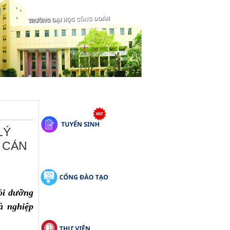
LÝ
 CÁN
ồi dưỡng
à nghiệp