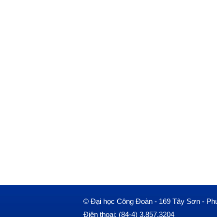
© Đại học Công Đoàn - 169 Tây Sơn - Ph
Điện thoại: (84-4) 3.857.3204