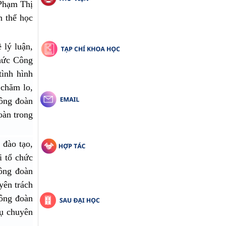
Phạm Thị
n thể học
ề lý luận,
hức Công
ình hình
 chăm lo,
Công đoàn
oàn trong
 đào tạo,
i tổ chức
công đoàn
yên trách
ông đoàn
vụ chuyên