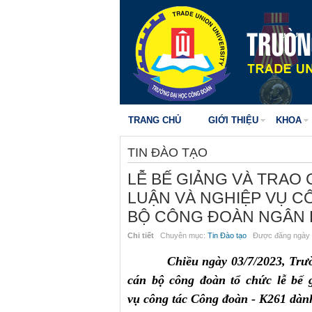
TRANG CHỦ
GIỚI THIỆU
KHOA
TIN ĐÀO TẠO
LỄ BẾ GIẢNG VÀ TRAO
LUẬN VÀ NGHIỆP VỤ C
BỘ CÔNG ĐOÀN NGÂN
Chi tiết
Chuyên mục:
Tin Đào tạo
Được đăng ngày 
Chiều ngày 03/7/2023, Trư
cán bộ công đoàn tổ chức lễ bế g
vụ công tác Công đoàn - K261 dà