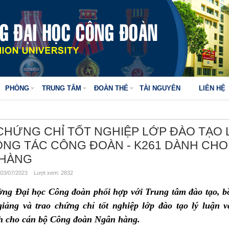
PHÒNG
TRUNG TÂM
ĐOÀN THỂ
TÀI NGUYÊN
LIÊN HỆ
 CHỨNG CHỈ TỐT NGHIỆP LỚP ĐÀO TẠO 
ÔNG TÁC CÔNG ĐOÀN - K261 DÀNH CHO
 HÀNG
03/07/2023 Lượt xem: 2832
ờng Đại học Công đoàn phối hợp với Trung tâm đào tạo, b
iảng và trao chứng chỉ tốt nghiệp lớp đào tạo lý luận v
nh cho cán bộ Công đoàn Ngân hàng.