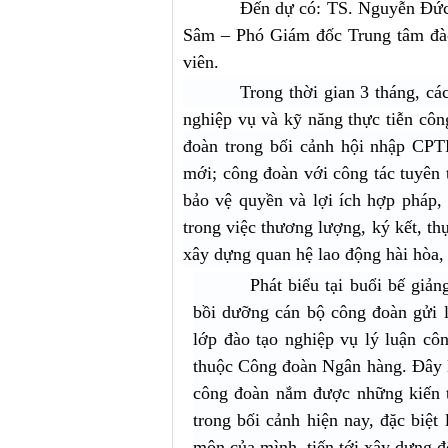
Đến dự có: TS. Nguyễn Đức
Sâm – Phó Giám đốc Trung tâm đào 
viên.
Trong thời gian 3 tháng, c
nghiệp vụ và kỹ năng thực tiễn côn
đoàn trong bối cảnh hội nhập CPT
mới; công đoàn với công tác tuyên t
bảo vệ quyền và lợi ích hợp pháp,
trong việc thương lượng, ký kết, th
xây dựng quan hệ lao động hài hòa,
Phát biểu tại buổi bế gi
bồi dưỡng cán bộ công đoàn gửi 
lớp đào tạo nghiệp vụ lý luận cô
thuộc Công đoàn Ngân hàng. Đây là
công đoàn nắm được những kiến t
trong bối cảnh hiện nay, đặc biệt
môn của mình, tiến tới xây dựng đ