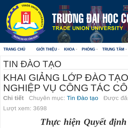
TRANG CHỦ
GIỚI THIỆU
KHOA
PHÒNG
TRUNG TÂM
TIN ĐÀO TẠO
KHAI GIẢNG LỚP ĐÀO TẠO
NGHIỆP VỤ CÔNG TÁC CÔ
Chi tiết
Chuyên mục:
Tin Đào tạo
Được đăn
Lượt xem: 3698
Thực hiện Quyết địn