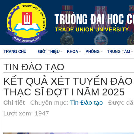
TRANG CHỦ
GIỚI THIỆU
KHOA
PHÒNG
TRUNG TÂM
TIN ĐÀO TẠO
KẾT QUẢ XÉT TUYỂN ĐÀO
THẠC SĨ ĐỢT I NĂM 2025
Chi tiết
Chuyên mục:
Tin Đào tạo
Được đăn
Lượt xem: 1947