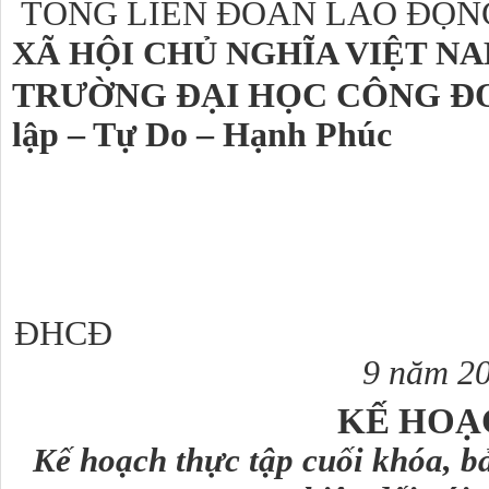
TỔNG LIÊN ĐOÀN LAO Đ
XÃ HỘI CHỦ NGHĨA VIỆT
NA
TRƯỜNG ĐẠI HỌC CÔNG Đ
lập – Tự Do – Hạnh Phúc
ĐHCĐ
Hà Nội, ng
9 năm 2
KẾ HOẠ
Kế hoạch thực tập cuối khóa, bả