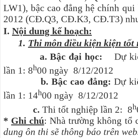
LW1), bậc cao đẳng hệ chín
2012 (
CĐ.Q3, CĐ.K3, CĐ.T3)
như
I.
Nội dung kế hoạch:
1.
Thi môn điều kiện kiện tốt 
a. Bậc đại học:
Dự ki
h
lần 1: 8
00 ngày 8/12/2012
b. Bậc cao đẳng:
Dự ki
h
lần 1: 14
00 ngày 8/12/2012
h
c.
Thi tốt nghiệp lần 2: 8
*
Ghi chú
: Nhà trường không tổ 
dung ôn thi sẽ thông báo trên web