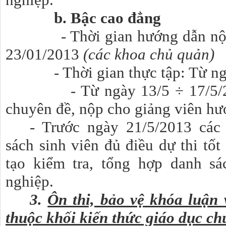
b. Bậc cao đẳng
- Thời gian hướng dẫn nội d
23/01/2013
(các khoa chủ quản)
- Thời gian thực tập: Từ 
- Từ ngày 13/5 ÷ 17/5/2013
chuyên đề, nộp cho giảng viên hư
- Trước ngày 21/5/2013 các
sách sinh viên đủ điều dự thi tố
tạo kiểm tra, tổng hợp danh sá
nghiệp.
3.
Ôn thi, bảo vệ khóa luận 
thuộc khối kiến thức giáo dục c