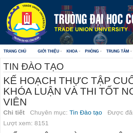
TRANG CHỦ
GIỚI THIỆU
KHOA
PHÒNG
TRUNG TÂM
TIN ĐÀO TẠO
KẾ HOẠCH THỰC TẬP CUỐ
KHÓA LUẬN VÀ THI TỐT NG
VIÊN
Chi tiết
Chuyên mục:
Tin Đào tạo
Được đăn
Lượt xem: 8151