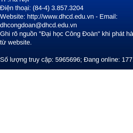
Điện thoại: (84-4) 3.857.3204
Website: http://www.dhcd.edu.vn - Email:
dhcongdoan@dhcd.edu.vn
Ghi rõ nguồn "Đại học Công Đoàn" khi phát hàn
từ website.
Số lượng truy cập: 5965696; Đang online: 177