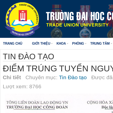
TRANG CHỦ
GIỚI THIỆU
KHOA
PHÒNG
TRUNG TÂM
TIN ĐÀO TẠO
ĐIỂM TRÚNG TUYỂN NGU
Chi tiết
Chuyên mục:
Tin Đào tạo
Được đăn
Lượt xem: 8766