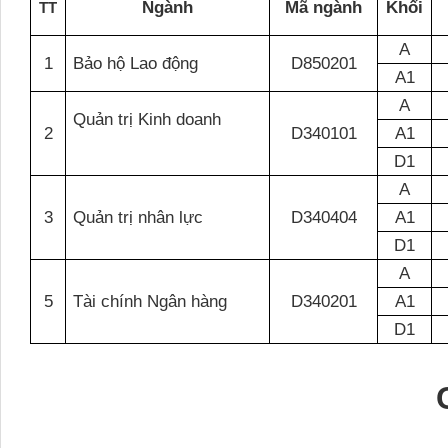
Ngành
Mã ngành
Khối
TT
A
1
Bảo hộ Lao động
D850201
A1
A
Quản trị Kinh doanh
2
D340101
A1
D1
A
3
Quản trị nhân lực
D340404
A1
D1
A
5
Tài chính Ngân hàng
D340201
A1
D1