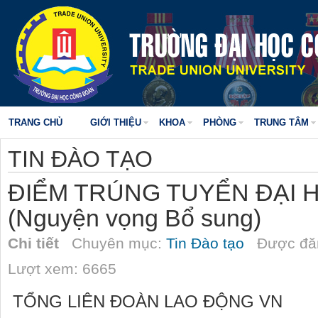
TRANG CHỦ
GIỚI THIỆU
KHOA
PHÒNG
TRUNG TÂM
TIN ĐÀO TẠO
ĐIỂM TRÚNG TUYỂN ĐẠI 
(Nguyện vọng Bổ sung)
Chi tiết
Chuyên mục:
Tin Đào tạo
Được đăn
Lượt xem: 6665
TỔNG LIÊN ĐOÀN LAO ĐỘNG