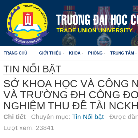
TRANG CHỦ
GIỚI THIỆU
KHOA
PHÒNG
TRUNG TÂM
TIN NỔI BẬT
SỞ KHOA HỌC VÀ CÔNG N
VÀ TRƯỜNG ĐH CÔNG ĐO
NGHIỆM THU ĐỀ TÀI NCKH
Chi tiết
Chuyên mục:
Tin Nổi bật
Được đăn
Lượt xem: 23841