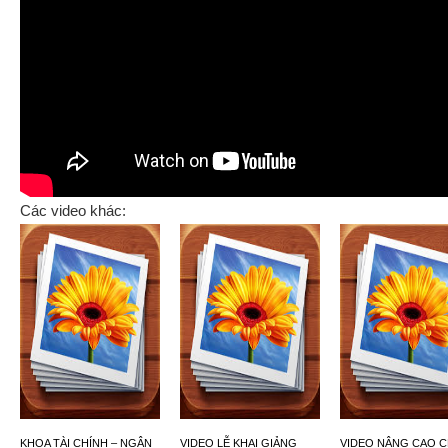
Các video khác:
KHOA TÀI CHÍNH – NGÂN
VIDEO LỄ KHAI GIẢNG
VIDEO NÂNG CAO C