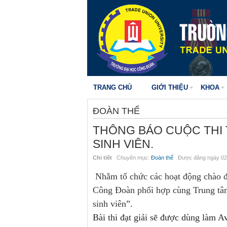
TRANG CHỦ
GIỚI THIỆU
KHOA
ĐOÀN THỂ
THÔNG BÁO CUỘC THI 
SINH VIÊN.
Chi tiết
Chuyên mục:
Đoàn thể
Được đăng ngày 02
Nhằm tổ chức các hoạt động chào đó
Công Đoàn phối hợp cùng Trung tâm
sinh viên”.
Bài thi đạt giải sẽ được dùng làm A