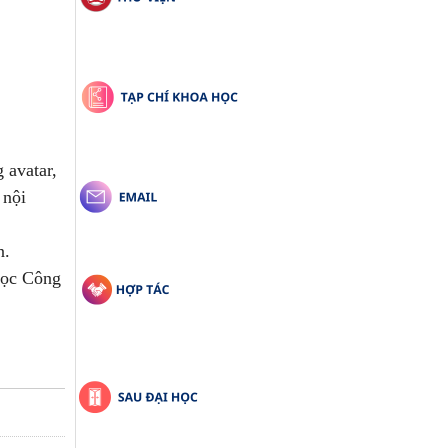
 avatar,
 nội
n.
 học Công