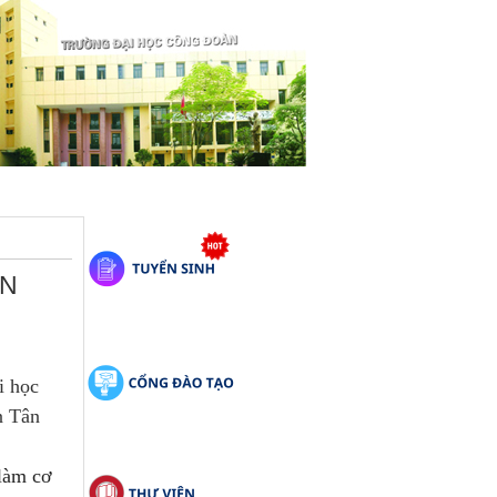
ÂN
i học
n Tân
 làm cơ