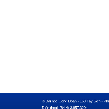
© Đại học Công Đoàn - 169 Tây Sơn - Ph
Điện thoại: (84-4) 3.857.3204