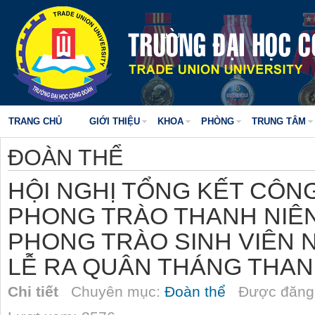
TRANG CHỦ
GIỚI THIỆU
KHOA
PHÒNG
TRUNG TÂM
ĐOÀN THỂ
HỘI NGHỊ TỔNG KẾT CÔN
PHONG TRÀO THANH NIÊN
PHONG TRÀO SINH VIÊN NĂ
LỄ RA QUÂN THÁNG THAN
Chi tiết
Chuyên mục:
Đoàn thể
Được đăng 