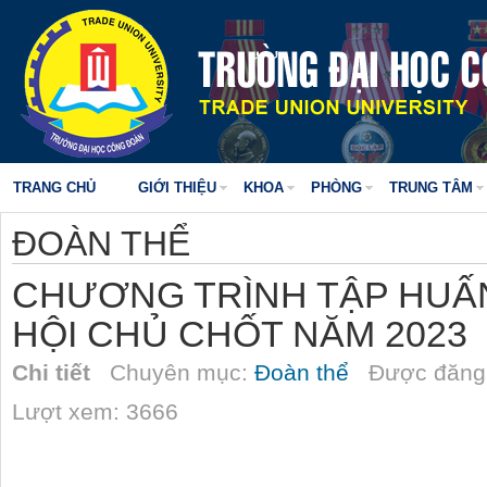
TRANG CHỦ
GIỚI THIỆU
KHOA
PHÒNG
TRUNG TÂM
ĐOÀN THỂ
CHƯƠNG TRÌNH TẬP HUẤN
HỘI CHỦ CHỐT NĂM 2023
Chi tiết
Chuyên mục:
Đoàn thể
Được đăng 
Lượt xem: 3666