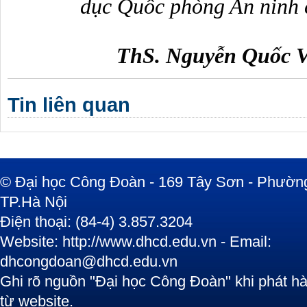
dục Quốc phòng An ninh 
ThS. Nguyễn Quốc V
Tin liên quan
© Đại học Công Đoàn - 169 Tây Sơn - Phường
TP.Hà Nội
Điện thoại: (84-4) 3.857.3204
Website: http://www.dhcd.edu.vn - Email:
dhcongdoan@dhcd.edu.vn
Ghi rõ nguồn "Đại học Công Đoàn" khi phát hàn
từ website.