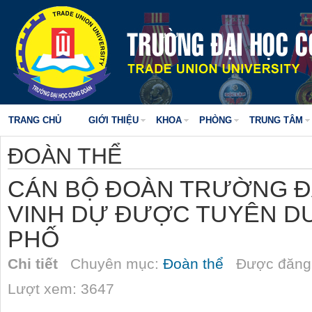
TRANG CHỦ
GIỚI THIỆU
KHOA
PHÒNG
TRUNG TÂM
ĐOÀN THỂ
CÁN BỘ ĐOÀN TRƯỜNG Đ
VINH DỰ ĐƯỢC TUYÊN D
PHỐ
Chi tiết
Chuyên mục:
Đoàn thể
Được đăng 
Lượt xem: 3647