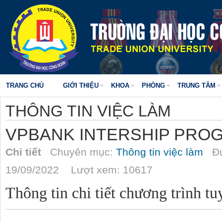
TRANG CHỦ
GIỚI THIỆU
KHOA
PHÒNG
TRUNG TÂM
THÔNG TIN VIỆC LÀM
VPBANK INTERSHIP PROG
Chi tiết
Chuyên mục:
Thông tin việc làm
Đư
19/09/2022 Lượt xem: 10617
Thông tin chi tiết chương trình t