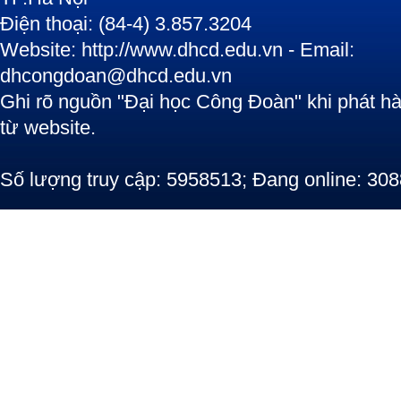
Điện thoại: (84-4) 3.857.3204
Website: http://www.dhcd.edu.vn - Email:
dhcongdoan@dhcd.edu.vn
Ghi rõ nguồn "Đại học Công Đoàn" khi phát hàn
từ website.
Số lượng truy cập: 5958513; Đang online: 308