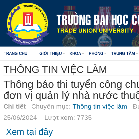
TRANG CHỦ
GIỚI THIỆU
KHOA
PHÒNG
TRUNG TÂM
THÔNG TIN VIỆC LÀM
Thông báo thi tuyển công chứ
đơn vị quản lý nhà nước th
Chi tiết
Chuyên mục:
Thông tin việc làm
Đư
25/06/2024 Lượt xem: 7735
Xem tại đây