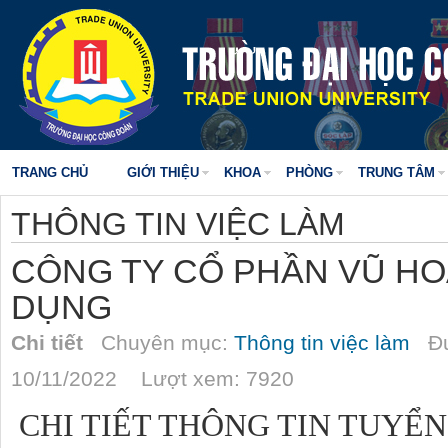
TRANG CHỦ
GIỚI THIỆU
KHOA
PHÒNG
TRUNG TÂM
THÔNG TIN VIỆC LÀM
CÔNG TY CỔ PHẦN VŨ HO
DỤNG
Chi tiết
Chuyên mục:
Thông tin việc làm
Đư
10/11/2022 Lượt xem: 7920
CHI TIẾT THÔNG TIN TUYỂ