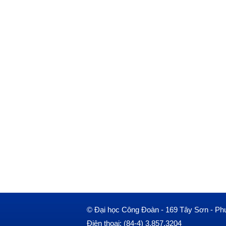
© Đại học Công Đoàn - 169 Tây Sơn - Ph
Điện thoại: (84-4) 3.857.3204