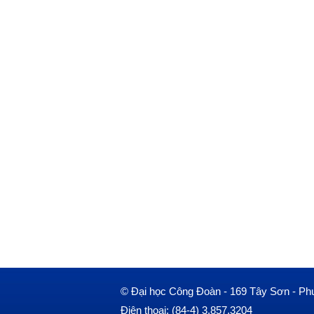
© Đại học Công Đoàn - 169 Tây Sơn - Ph
Điện thoại: (84-4) 3.857.3204