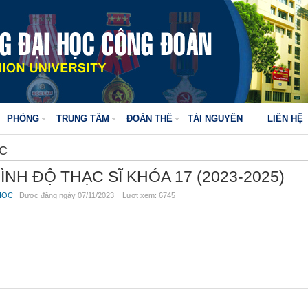
PHÒNG
TRUNG TÂM
ĐOÀN THỂ
TÀI NGUYÊN
LIÊN HỆ
ỌC
NH ĐỘ THẠC SĨ KHÓA 17 (2023-2025)
HỌC
Được đăng ngày 07/11/2023 Lượt xem: 6745