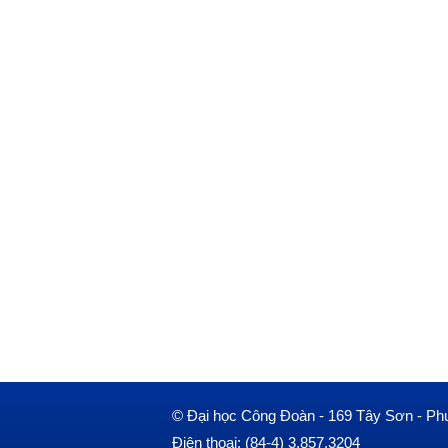
© Đại học Công Đoàn - 169 Tây Sơn - Ph
Điện thoại: (84-4) 3.857.3204