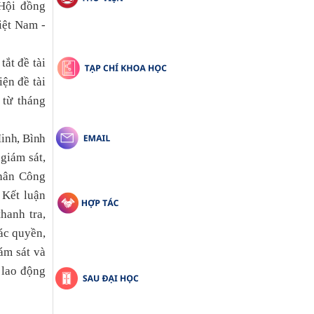
Hội đồng
iệt Nam -
ắt đề tài
ện đề tài
 từ tháng
Minh, Bình
giám sát,
nhân Công
.
Kết luận
hanh tra,
các quyền,
ám sát và
 lao động