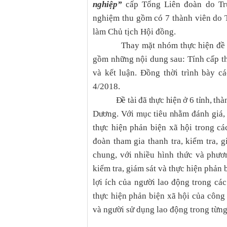
nghiệp”
cấp Tổng Liên đoàn do Trư
nghiệm thu gồm có 7 thành viên do 
làm Chủ tịch Hội đồng.
Thay mặt nhóm thực hiện đề tài, P
gồm những nội dung sau: Tính cấp thi
và kết luận. Đồng thời
trình bày c
4/2018.
Đề tài đã thực hiện ở 6 tỉnh, t
Dương. Với mục tiêu nhằm đ
ánh giá,
thực hiện phản biện xã hội trong c
đoàn tham gia thanh tra, kiểm tra, 
chung, với nhiều hình thức và phươ
kiểm tra, giám sát và thực hiện phản 
lợi ích của người lao động trong các
thực hiện phản biện xã hội của công
và người sử dụng lao động trong từn