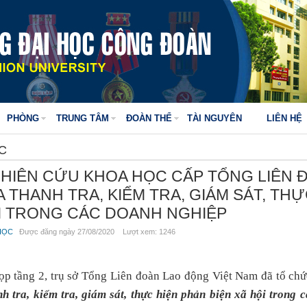
PHÒNG
TRUNG TÂM
ĐOÀN THỂ
TÀI NGUYÊN
LIÊN HỆ
C
GHIÊN CỨU KHOA HỌC CẤP TỔNG LIÊN 
 THANH TRA, KIỂM TRA, GIÁM SÁT, TH
ỘI TRONG CÁC DOANH NGHIỆP
HỌC
Được đăng ngày 27/08/2020 Lượt xem: 1246
ọp tầng 2, trụ sở Tổng Liên đoàn Lao động Việt Nam đã tổ ch
 tra, kiểm tra, giám sát, thực hiện phản biện xã hội trong 