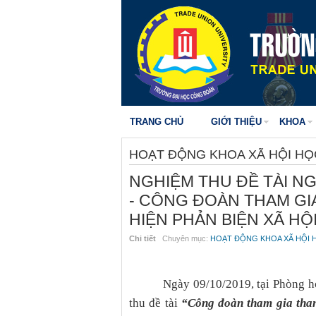
TRANG CHỦ
GIỚI THIỆU
KHOA
HOẠT ĐỘNG KHOA XÃ HỘI HỌ
NGHIỆM THU ĐỀ TÀI N
- CÔNG ĐOÀN THAM GIA
HIỆN PHẢN BIỆN XÃ H
Chi tiết
Chuyên mục:
HOẠT ĐỘNG KHOA XÃ HỘI 
Ngày 09/10/2019, tại Phòng h
thu đề tài
“Công đoàn tham gia thanh