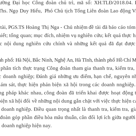
ờng Đại học Công đoàn chủ trì, mã số: XH.TLĐ/2018.04. 
Ths. Ngọ Duy Hiểu, Phó Chủ tịch Tổng Liên đoàn Lao động V
GS.TS Hoàng Thị Nga - Chủ nhiệm đề tài đã báo cáo tóm t
ết; tổng quan; mục đích, nhiệm vụ nghiên cứu; kết quả thực hi
ác nội dung nghiên cứu chính và những kết quả đã đạt được
hành phố: Hà Nội, Bắc Ninh, Nghệ An, Hà Tĩnh, thành phố Hồ Chí 
 phân tích thực trạng Công đoàn tham gia thanh tra, kiểm tra, 
ác doanh nghiệp; Đánh giá những ưu điểm, hạn chế, nguyên 
giám sát, thực hiện phản biện xã hội trong các doanh nnghiệp
ng pháp khác nhau, công đoàn đã triển khai được hoạt động t
biện xã hội đối về những nội dung gắn chặt với việc thực hiện 
 doanh nghiệp. Điều quan trọng nhất là thanh tra, kiểm tra, gi
 đoàn góp phần điều hòa mâu thuẫn, cân đối lợi ích giữa người
g doanh nghiệp hiện nay.