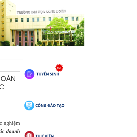
ĐOÀN
ỰC
ức nghiệm
các doanh