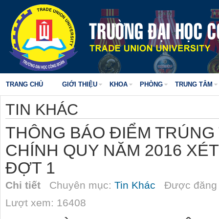
TRANG CHỦ
GIỚI THIỆU
KHOA
PHÒNG
TRUNG TÂM
TIN KHÁC
THÔNG BÁO ĐIỂM TRÚNG 
CHÍNH QUY NĂM 2016 XÉT
ĐỢT 1
Chi tiết
Chuyên mục:
Tin Khác
Được đăng 
Lượt xem: 16408