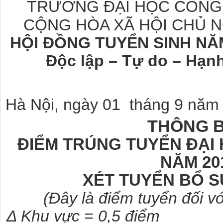
TRƯỜNG ĐẠI HỌC CÔNG
CỘNG HÒA XÃ HỘI CHỦ N
HỘI ĐỒNG TUYỂN SINH NĂ
Độc lập – Tự do – Hạn
Hà Nội, ngày 01 tháng 9 năm
THÔNG 
ĐIỂM TRÚNG TUYỂN ĐẠI
NĂM 20
XÉT TUYỂN BỔ S
(Đây là điểm tuyển đối v
Δ Khu vực = 0,5 điểm Δ Đ