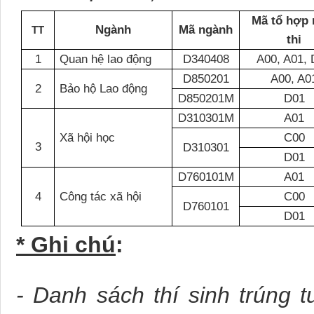
Mã tổ hợp
Ngành
Mã ngành
TT
thi
1
Quan hệ lao động
D340408
A00, A01,
D850201
A00, A0
2
Bảo hộ Lao động
D850201M
D01
D310301M
A01
Xã hội học
C00
3
D310301
D01
D760101M
A01
4
Công tác xã hội
C00
D760101
D01
* Ghi chú
:
- Danh sách thí sinh trúng 