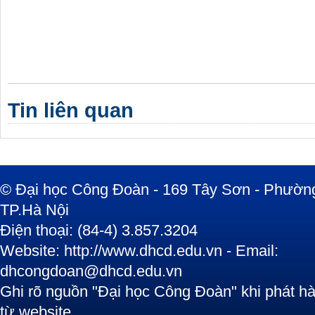
Tin liên quan
© Đại học Công Đoàn - 169 Tây Sơn - Phường
TP.Hà Nội
Điện thoại: (84-4) 3.857.3204
Website: http://www.dhcd.edu.vn - Email:
dhcongdoan@dhcd.edu.vn
Ghi rõ nguồn "Đại học Công Đoàn" khi phát hàn
từ website.