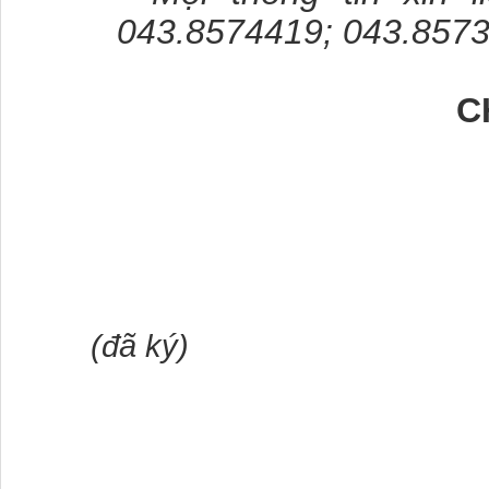
043.8574419; 043.8573
C
(đã ký)