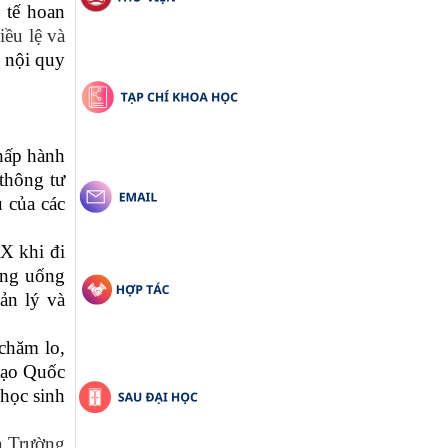
 tế hoan
iều lệ và
h nội quy
chấp hành
thông tư
 của các
X khi đi
ông uống
ản lý và
chăm lo,
 tạo Quốc
 học sinh
a Trường