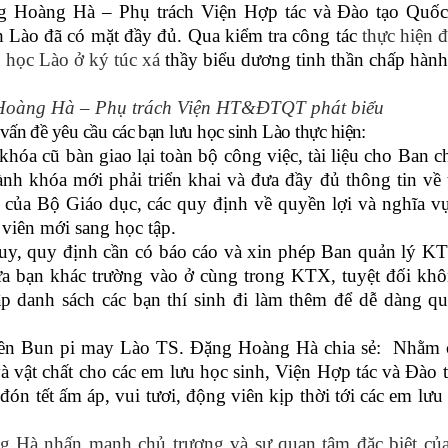
 Hoàng Hà – Phụ trách Viện Hợp tác và Đào tạo Quốc
h Lào đã có mặt đầy đủ. Qua kiểm tra công tác
thực hiện đ
u học Lào ở ký túc xá
thầy biểu dương tinh thần chấp hàn
Hoàng Hà – Phụ trách Viện HT&ĐTQT phát biểu
ấn đề yêu cầu các bạn lưu học sinh Lào thực hiện:
hóa cũ bàn giao lại toàn bộ công việc, tài liệu cho Ban 
h khóa mới phải triển khai và đưa đầy đủ thông tin về 
 của Bộ Giáo dục, các quy định về quyền lợi và nghĩa vụ
h viên mới sang học tập.
uy, quy định cần có báo cáo và xin phép Ban quản lý KT
ưa bạn khác trường vào ở cùng trong KTX, tuyệt đối kh
p danh sách các bạn thí sinh đi làm thêm để dễ dàng qu
ruyền Bun pi may Lào TS. Đặng Hoàng Hà chia sẻ:
Nhằm 
à vật chất cho các em lưu học sinh, Viện Hợp tác và Đào
 đón tết ấm áp, vui tươi, động viên kịp thời tới các em lưu
g Hà nhấn mạnh chủ trương và sự quan tâm đặc biệt củ