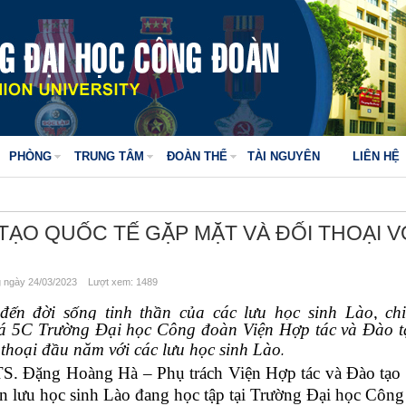
PHÒNG
TRUNG TÂM
ĐOÀN THỂ
TÀI NGUYÊN
LIÊN HỆ
TẠO QUỐC TẾ GẶP MẶT VÀ ĐỐI THOẠI V
ngày 24/03/2023 Lượt xem: 1489
n đời sống tinh thần của các lưu học sinh Lào, chi
 xá 5C Trường Đại học Công đoàn Viện Hợp tác và Đào 
i thoại đầu năm với các lưu học sinh Lào
.
TS. Đặng Hoàng Hà – Phụ trách Viện Hợp tác và Đào tạo 
àn lưu học sinh Lào đang học tập tại Trường Đại học Công