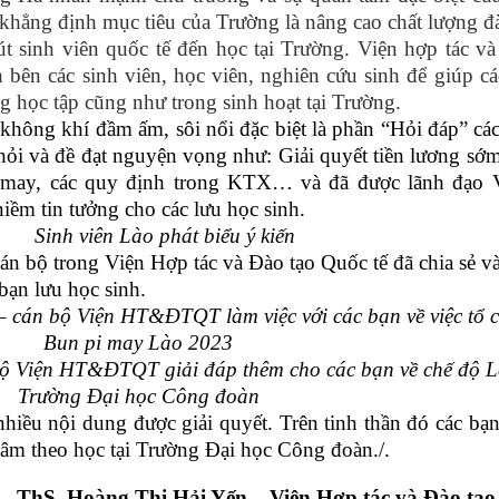
khẳng định mục tiêu của Trường là nâng cao chất lượng đ
út sinh viên quốc tế đến học tại Trường. Viện hợp tác v
h bên các sinh viên, học viên, nghiên cứu sinh để giúp c
 học tập cũng như trong sinh hoạt tại Trường.
 không khí đầm ấm, sôi nổi đặc biệt là phần “Hỏi đáp” cá
hỏi và đề đạt nguyện vọng như: Giải quyết tiền lương sớ
i may, các quy định trong KTX… và đã được lãnh đạo V
o niềm tin tưởng cho các lưu học sinh.
Sinh viên Lào phát biểu ý kiến
cán bộ trong Viện Hợp tác và Đào tạo Quốc tế đã chia sẻ và
bạn lưu học sinh.
 cán bộ Viện HT&ĐTQT làm việc với các bạn về việc tổ c
Bun pi may Lào 2023
ộ Viện HT&ĐTQT giải đáp thêm cho các bạn về chế độ Lễ 
Trường Đại học Công đoàn
nhiều nội dung được giải quyết. Trên tinh thần đó các bạ
tâm theo học tại Trường Đại học Công đoàn./.
ThS. Hoàng Thị Hải Yến – Viện Hợp tác và Đào tạo