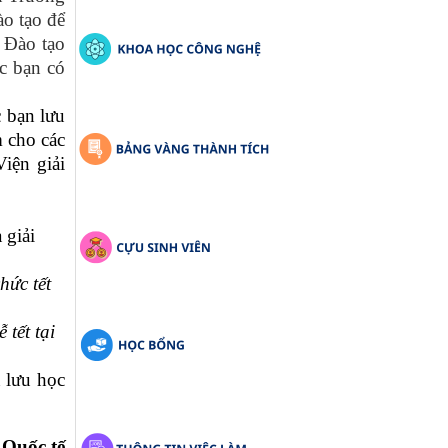
ào tạo để
à Đào tạo
ác bạn có
c bạn lưu
m cho các
iện giải
 giải
hức tết
tết tại
n lưu học
 Quốc tế