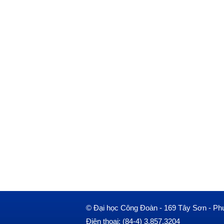
© Đại học Công Đoàn - 169 Tây Sơn - Ph
Điện thoại: (84-4) 3.857.3204