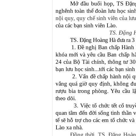
Mở đầu buổi họp, TS Đặng
nghênh toàn thể đoàn lưu học sin
nội quy, quy chế sinh viên của lư
của các bạn sinh viên Lào.
TS. Đặng 
TS. Đặng Hoàng Hà đưa ra 3 v
1. Đề nghị Ban chấp Hành k
khóa mới và yêu cầu Ban chấp hàn
24 của Bộ Tài chính, thông tư 30
bạn lưu học sinh...tới các bạn sin
2. Vấn đề chấp hành nội q
vắng quá giờ quy định, không đ
rượu bia trong phòng. Yêu cầu lậ
theo dõi.
3. Việc tổ chức tết cổ t
quan tâm đến đời sống tinh thần v
tế sẽ hỗ trợ cho các em tổ chức và
Lào xa nhà.
Đồng thời, TS. Đặng Hoàn