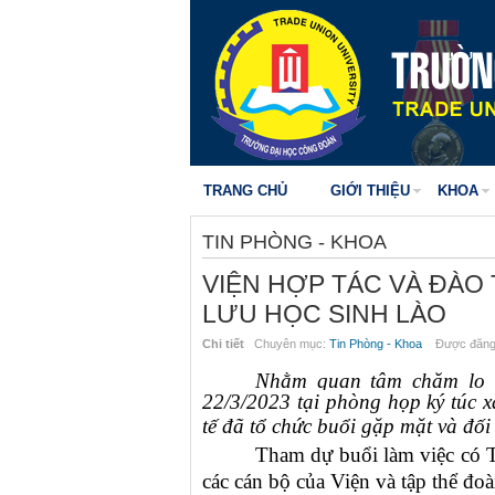
TRANG CHỦ
GIỚI THIỆU
KHOA
TIN PHÒNG - KHOA
VIỆN HỢP TÁC VÀ ĐÀO 
LƯU HỌC SINH LÀO
Chi tiết
Chuyên mục:
Tin Phòng - Khoa
Được đăng 
Nhằm quan tâm chăm lo đế
22/3/2023 tại phòng họp ký túc
tế đã tổ chức buổi gặp mặt và đố
Tham dự buổi làm việc có 
các cán bộ của Viện và tập thể đo