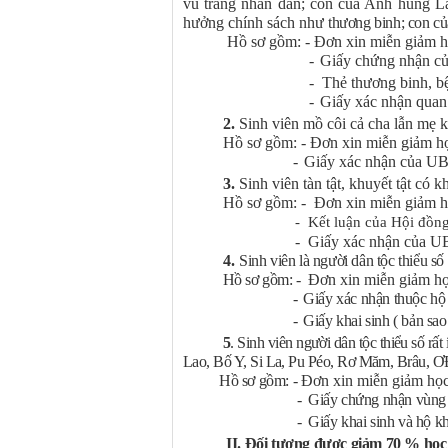
vũ trang nhân dân; con của Anh hùng Lao
hưởng chính sách như
thương binh; con củ
Hồ sơ gồm:
- Đơn xin miễn giảm h
-
Giấy chứng nhận của
- Thẻ thương binh, bện
-
Giấy xác nhận quan h
2.
Sinh viên mồ côi cả cha lẫn mẹ 
Hồ sơ gồm:
- Đơn xin miễn giảm h
-
Giấy xác nhận của U
3.
Sinh viên tàn tật, khuyết tật có k
Hồ sơ gồm:
- Đơn xin miễn giảm h
-
Kết luận của Hội đồng
- Giấy xác nhận của UB
4.
Sinh viên là người dân tộc thiểu 
Hồ sơ gồm:
-
Đơn xin miễn giảm họ
-
Giấy xác nhận thuộc h
-
Giấy khai sinh ( bản sao
5
.
Sinh viên người dân tộc thiểu số r
Lao, Bố Y, Si La, Pu Péo, Rơ Măm, Brâu, ƠĐu
Hồ sơ gồm:
-
Đơn xin miễn giảm học
-
Giấy chứng nhận vùng c
-
Giấy khai sinh và hộ k
II. Đối tượng được giảm 70 % học 