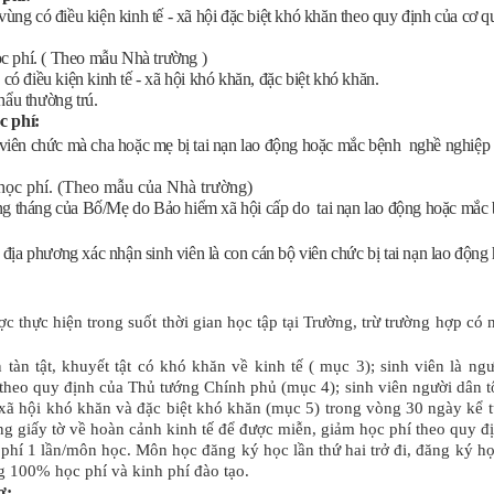
 có điều kiện kinh tế - xã hội đặc biệt khó khăn theo quy định của cơ q
hí. ( Theo mẫu Nhà trường )
 kinh tế - xã hội khó khăn, đặc biệt khó khăn.
u thường trú.
c phí:
, viên chức mà cha hoặc mẹ bị tai nạn lao động hoặc mắc bệnh nghề nghiệp
học phí. (Theo mẫu của Nhà trường)
ng tháng của Bố/Mẹ do Bảo hiểm xã hội cấp do tai nạn lao động hoặc mắc
địa phương xác nhận sinh viên là con cán bộ viên chức bị tai nạn lao động
c thực hiện trong suốt thời gian học tập tại Trường, trừ trường hợp có
 tàn tật, khuyết tật có khó khăn về kinh tế ( mục 3); sinh viên là ng
theo quy định của Thủ tướng Chính phủ (mục 4); sinh viên người dân tộ
 - xã hội khó khăn và đặc biệt khó khăn (mục 5) trong vòng 30 ngày kể 
 giấy tờ về hoàn cảnh kinh tế để được miễn, giảm học phí theo quy đ
hí 1 lần/môn học. Môn học đăng ký học lần thứ hai trở đi, đăng ký học
g 100% học phí và kinh phí đào tạo.
ơ: