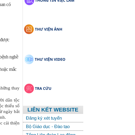
uan có
 được
 bệnh nghề
 hoặc mắc
 những thay
ười dân tộc
c thiểu số
LIÊN KẾT WEBSITE
từ ngày bắt
ịnh.
Đăng ký xét tuyển
 cải thiện
Bộ Giáo dục - Đào tạo
Tổng Liên đoàn Lao động