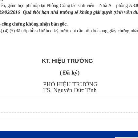
iễn, giảm học phí nộp tại Phòng Công tác sinh viên – Nhà A – phòng A3
29/02/2016 Quá thời hạn nhà trường sẽ không giải quyết (sinh viên 
to công chứng không nhận bản gốc.
),(4),(5) đã nộp hồ sơ từ học kỳ trước chỉ cần nộp bổ sung giấy chứng nh
KT. HIỆU TRƯỞNG
( Đã ký)
PHÓ HIỆU TRƯỞNG
TS. Nguyễn Đức Tĩnh