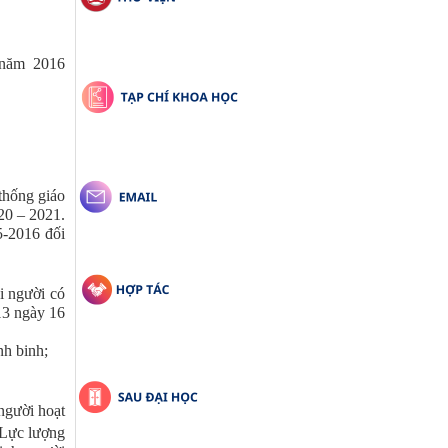
 năm 2016
thống giáo
20 – 2021.
5-2016 đối
i người có
3 ngày 16
h binh;
người hoạt
 Lực lượng