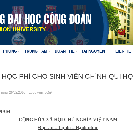
PHÒNG
TRUNG TÂM
ĐOÀN THỂ
TÀI NGUYÊN
LIÊN HỆ
HỌC PHÍ CHO SINH VIÊN CHÍNH QUI H
ngày 29/02/2016 Lượt xem: 8659
 NAM
CỘNG HÒA XÃ HỘI CHỦ NGHĨA VIỆT NAM
Độc lập – Tự do – Hạnh phúc