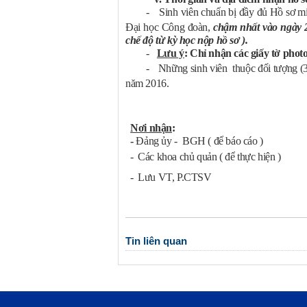
-
Sinh viên chuẩn bị đầy đủ Hồ sơ m
Đại học Công đoàn,
chậm nhất vào ngày 
chế độ từ kỳ học nộp hồ sơ ).
-
Lưu ý
: Chỉ nhận các giấy tờ pho
-
Những sinh viên thuộc đối tượng (3
năm 2016.
Nơi nhận
:
-
Đảng ủy - BGH ( để báo cáo )
-
Các khoa chủ quản ( để thực hiện )
-
Lưu VT, P.CTSV
Tin liên quan