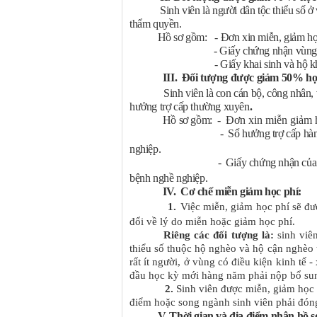
Sinh viên là người dân tộc thiểu số ở vùng
thẩm quyền.
Hồ sơ gồm: - Đơn xin miễn, giảm học p
- Giấy chứng nhận vùng có điều kiện
- Giấy khai sinh và hộ khẩ
III.
Đối tượng được giảm 50% họ
Sinh viên là con cán bộ, công nhân
hưởng trợ cấp thường xuyên
.
Hồ sơ gồm:
-
Đơn xin miễn giảm 
-
Sổ hưởng trợ cấp hà
nghiệp.
-
Giấy chứng nhận của 
bệnh nghề nghiệp.
IV.
Cơ chế miễn giảm học phí:
1.
Việc miễn, giảm học phí sẽ đượ
đổi về lý do miễn hoặc giảm học phí.
Riêng các đối tượng là:
sinh viên
thiểu số thuộc hộ nghèo và hộ cận nghèo 
rất ít người, ở vùng có điều kiện kinh tế
đầu học kỳ mới hàng năm phải nộp bổ sung
2.
Sinh viên được miễn, giảm học p
điểm hoặc song ngành sinh viên phải đón
V. Thời gian và địa điểm nhận hồ s