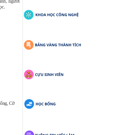
inh, người
ọc.
Cống, Cờ