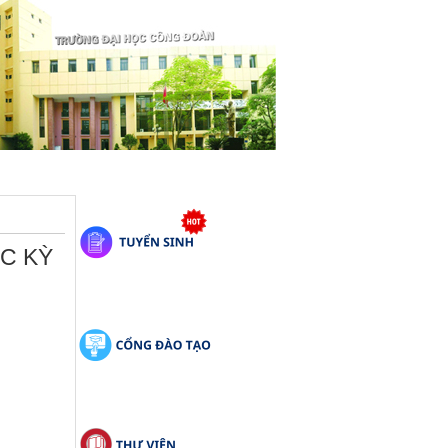
ỌC KỲ