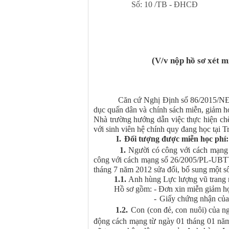
Số: 10 /TB - ĐHCĐ
(V/v nộp hồ sơ xét m
Căn cứ Nghị Định số 86/2015/NĐ-C
dục quấn dân và chính sách miễn, giảm h
Nhà trường hướng dẫn việc thực hiện chế
với sinh viên hệ chính quy đang học tại 
I.
Đối tượng được miễn học phí:
1.
Người có công với cách mạng v
công với cách mạng số 26/2005/PL-UB
tháng 7 năm 2012 sửa đổi, bổ sung một số
1.1.
Anh hùng Lực lượng vũ trang 
Hồ sơ gồm: - Đơn xin miễn giảm học 
-
Giấy chứng nhận của 
1.2.
Con (con đẻ, con nuôi) của n
động cách mạng từ ngày 01 tháng 01 nă