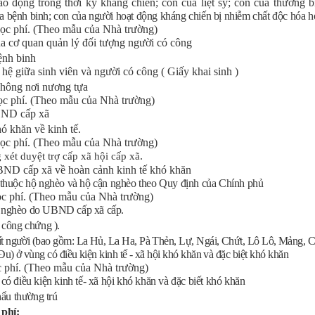
 động trong thời kỳ kháng chiến; con của liệt sỹ; con của thương b
a bệnh binh; con của người hoạt động kháng chiến bị nhiễm chất độc hóa
h
ọc phí. (Theo mẫu của Nhà trường)
 cơ quan quản lý đối tượng người có công
h binh
ệ giữa sinh viên và người có công ( Giấy khai sinh )
không nơi nương tựa
ọc phí. (Theo mẫu của Nhà trường)
BND cấp xã
hó khăn về kinh tế.
ọc phí. (Theo mẫu của Nhà trường)
.
 xét duyệt trợ cấp xã hội cấp xã
ND cấp xã về hoàn cảnh kinh tế khó khăn
số thuộc hộ nghèo và hộ cận nghèo theo Quy định của Chính phủ
c phí. (Theo mẫu của Nhà trường)
ộ nghèo do UBND cấp xã cấp.
 công chứng ).
ất ít người (bao gồm: La Hủ, La Ha, Pà Thẻn, Lự, Ngái, Chứt, Lô Lô, Mảng, 
) ở vùng có điều kiện kinh tế - xã hội khó khăn và đặc biệt khó
khăn
 phí. (Theo mẫu của Nhà trường)
ó điều kiện kinh tế- xã hội khó khăn và đặc biết khó khăn
hẩu thường trú
phí: