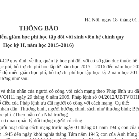
Hà Nội, ngày 18 tháng 01
THÔNG BÁO
iễn, giảm học phí học tập đối với sinh viên hệ chính quy
Học kỳ II, năm học 2015-2016)
P quy định về thu, quản lý học phí đối với cơ sở giáo dục thuộc hệ 
ọc phí, hỗ trợ chi phí học tập từ năm học 2015 – 2016 đến năm học 20
 độ miễn giảm học phí, hỗ trợ chi phí học tập học kỳ 2 năm học 201
Trường như sau:
à thân nhân của người có công với cách mạng theo Pháp lệnh ưu đã
TVQH11 ngày 29 tháng 6 năm 2005, Pháp lệnh số 04/2012/UBTVQH1
 điều của Pháp lệnh ưu đãi người có công với cách mạng. Cụ thể:
nhân dân, Thương binh, người hưởng chính sách như thương binh; Bện
phí. (Theo mẫu của Nhà trường)
cơ quan quản lý đối tượng người có công
gười hoạt động cách mạng trước ngày 01 tháng 01 năm 1945; con của 
m 1945 đến ngày khởi nghĩa tháng Tám năm 1945; con của Anh hùng