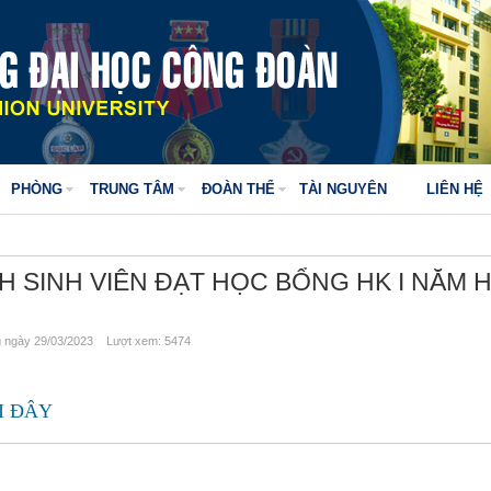
PHÒNG
TRUNG TÂM
ĐOÀN THỂ
TÀI NGUYÊN
LIÊN HỆ
 SINH VIÊN ĐẠT HỌC BỔNG HK I NĂM 
ngày 29/03/2023 Lượt xem: 5474
I ĐÂY