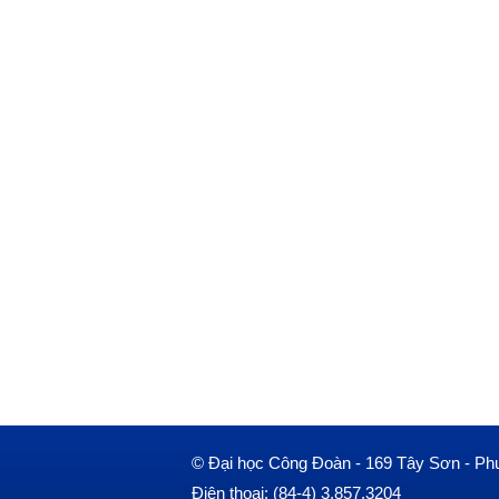
© Đại học Công Đoàn - 169 Tây Sơn - Ph
Điện thoại: (84-4) 3.857.3204