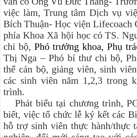
vấn có Ông Vũ Đức Thắng- Trưởn
việc làm, Trung tâm Dịch vụ vi
Bích Thuận- Học viện Lifecoach
phía Khoa Xã hội học có TS. Ng
chi bộ,
Phó trưởng khoa, Phụ tr
Thị Nga – Phó bí thư chi bộ, P
thể cán bộ, giảng viên, sinh v
các sinh viên năm 1,2,3 trong 
trình.
Phát biểu tại chương trình,
biết, việc tổ chức lễ ký kết các 
hỗ trợ sinh viên thực hành/thực t