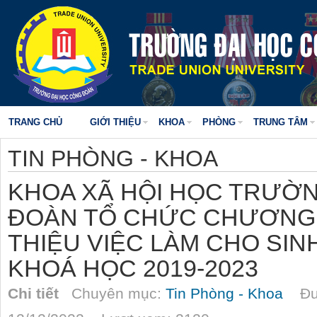
TRANG CHỦ
GIỚI THIỆU
KHOA
PHÒNG
TRUNG TÂM
TIN PHÒNG - KHOA
KHOA XÃ HỘI HỌC TRƯỜ
ĐOÀN TỔ CHỨC CHƯƠNG T
THIỆU VIỆC LÀM CHO SIN
KHOÁ HỌC 2019-2023
Chi tiết
Chuyên mục:
Tin Phòng - Khoa
Đượ