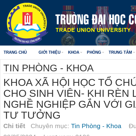
TRANG CHỦ
GIỚI THIỆU
KHOA
PHÒNG
TRUNG TÂM
TIN PHÒNG - KHOA
KHOA XÃ HỘI HỌC TỔ CH
CHO SINH VIÊN- KHI RÈN
NGHỀ NGHIỆP GẮN VỚI GI
TƯ TƯỞNG
Chi tiết
Chuyên mục:
Tin Phòng - Khoa
Đượ