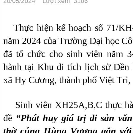
20/05/2024 Lượt xem: 3106
   Thực hiện kế hoạch số 71/KH-ĐHCĐ ngày 02 tháng 05 
năm 2024 của Trường Đại học Côn
đã tổ chức cho sinh viên năm 3
hành tại Khu di tích lịch sử Đền
xã Hy Cương, thành phố Việt Trì,
    Sinh viên XH25A,B,C thực hành tại địa phương với chủ 
đề 
“Phát huy giá trị di sản văn
thờ cúng Hùng Vương gắn với 