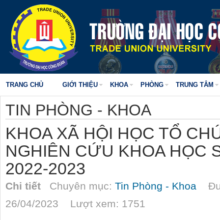
TRANG CHỦ
GIỚI THIỆU
KHOA
PHÒNG
TRUNG TÂM
TIN PHÒNG - KHOA
KHOA XÃ HỘI HỌC TỔ CHỨ
NGHIÊN CỨU KHOA HỌC S
2022-2023
Chi tiết
Chuyên mục:
Tin Phòng - Khoa
Đượ
26/04/2023 Lượt xem: 1751