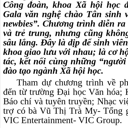
Công đoàn
,
khoa Xã hội học
Gala văn nghệ chào Tân sinh v
newbies”
. Chương trình diễn ra
và trẻ trung, nhưng cũng khô
sâu lắng.
Đây
là dịp
để sinh viên
khoa giao lưu với nhau
; là
cơ hộ
tác, kết nối cùng những
“
người
đào tạo ngành Xã hội học.
Tham dự chương trình
v
ề ph
đến
từ trường Đại học Văn hóa;
Báo chí và tuyên truyền;
N
hạc vi
trợ có bà Vũ Thị Trà My- Tổng 
VIC Entertainment- VIC Group.