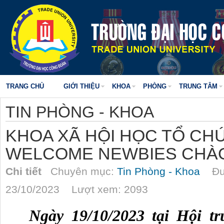
TRANG CHỦ
GIỚI THIỆU
KHOA
PHÒNG
TRUNG TÂM
TIN PHÒNG - KHOA
KHOA XÃ HỘI HỌC TỔ CH
WELCOME NEWBIES CHÀO
Chi tiết
Chuyên mục:
Tin Phòng - Khoa
Đượ
23/10/2023 Lượt xem: 2093
Ngày 19/10/2023 tại Hội t