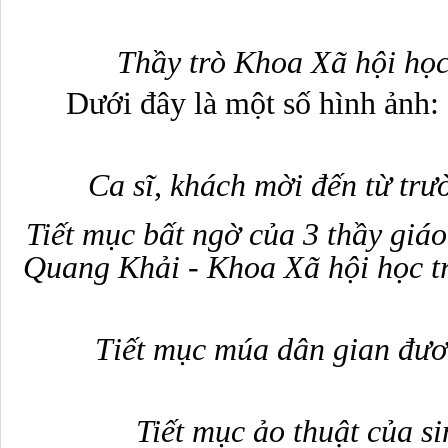
Thầy trò Khoa Xã hội họ
Dưới đây là một số hình ảnh:
Ca sĩ,
khách mời đến từ
trư
Tiết mục bất ngờ của 3 thầy gi
Quang Khải
-
Khoa Xã hội học
t
T
iết mục
múa
dân gian đư
Tiết mục ảo thuật
của si