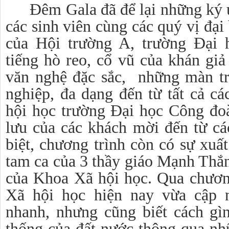
Đêm Gala
đã để lại những ký 
các sinh viên cùng các quý vị đại
của Hội trường A, trường Đại 
tiếng hò reo, cổ vũ của khán giả
văn nghệ đặc sắc
,
những màn tr
nghiệp, đa dạng đến từ tất cả c
hội học trường Đại học Công đoà
lưu của các khách mời đến từ cá
biệt,
chương trình
còn có sự xuấ
tam ca
của 3 thầy giáo Mạnh Thắ
của Khoa Xã hội học. Qua chương 
Xã hội học hiện nay vừa cập 
nhanh, nhưng cũng biết cách gìn
thống của đất nước thông qua nh