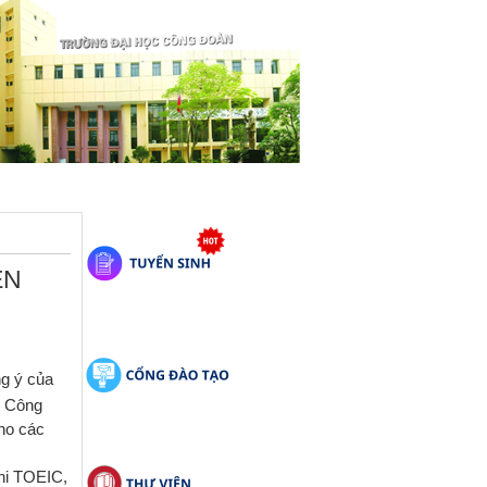
ÊN
g ý của
c Công
ho các
thi TOEIC,