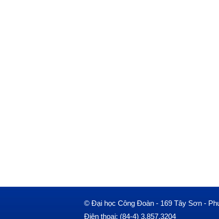
© Đại học Công Đoàn - 169 Tây Sơn - Ph
Điện thoại: (84-4) 3.857.3204