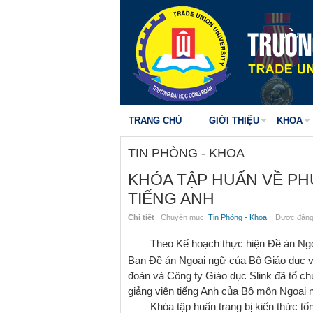
TRANG CHỦ
GIỚI THIỆU
KHOA
TIN PHÒNG - KHOA
KHÓA TẬP HUẤN VỀ PH
TIẾNG ANH
Chi tiết
Chuyên mục:
Tin Phòng - Khoa
Được đăng 
Theo Kế hoạch thực hiện Đề án Ng
Ban Đề án Ngoại ngữ của Bộ Giáo dục v
đoàn và Công ty Giáo dục Slink đã tổ 
giảng viên tiếng Anh của Bộ môn Ngoại 
Khóa tập huấn trang bị
kiến thức tổ