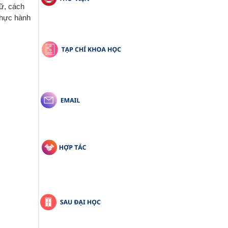
gữ
, cách
 thực hành