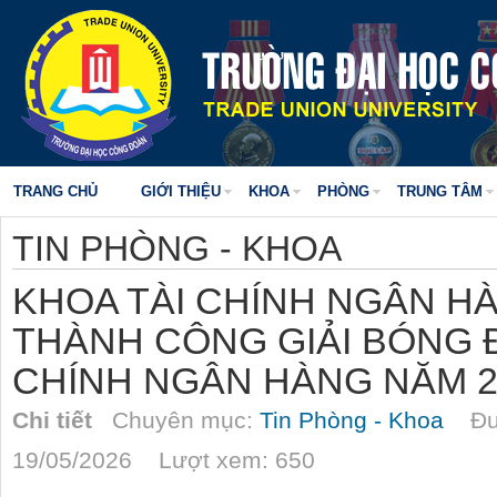
TRANG CHỦ
GIỚI THIỆU
KHOA
PHÒNG
TRUNG TÂM
TIN PHÒNG - KHOA
KHOA TÀI CHÍNH NGÂN H
THÀNH CÔNG GIẢI BÓNG Đ
CHÍNH NGÂN HÀNG NĂM 2
Chi tiết
Chuyên mục:
Tin Phòng - Khoa
Đượ
19/05/2026 Lượt xem: 650