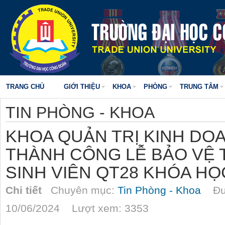
TRANG CHỦ
GIỚI THIỆU
KHOA
PHÒNG
TRUNG TÂM
TIN PHÒNG - KHOA
KHOA QUẢN TRỊ KINH DO
THÀNH CÔNG LỄ BẢO VỆ 
SINH VIÊN QT28 KHÓA HỌC
Chi tiết
Chuyên mục:
Tin Phòng - Khoa
Đượ
10/06/2024 Lượt xem: 3353