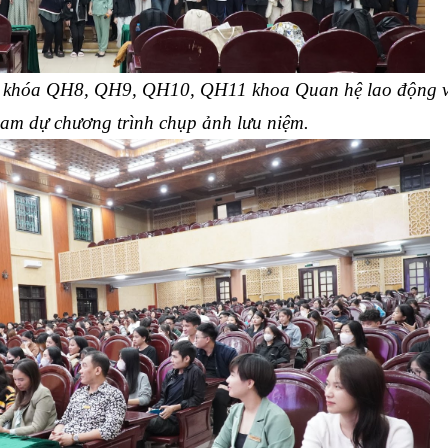
các khóa QH8, QH9, QH10, QH11 khoa Quan hệ lao động 
am dự chương trình chụp ảnh lưu niệm.