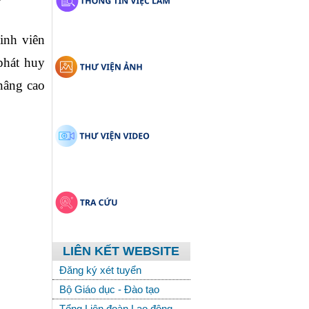
inh viên 
hát huy 
âng cao 
LIÊN KẾT WEBSITE
Đăng ký xét tuyển
Bộ Giáo dục - Đào tạo
Tổng Liên đoàn Lao động