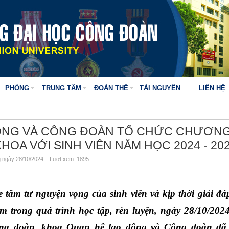
PHÒNG
TRUNG TÂM
ĐOÀN THỂ
TÀI NGUYÊN
LIÊN HỆ
ỘNG VÀ CÔNG ĐOÀN TỔ CHỨC CHƯƠN
HOA VỚI SINH VIÊN NĂM HỌC 2024 - 20
ngày 28/10/2024 Lượt xem: 1895
tâm tư nguyện vọng của sinh viên và kịp thời giải đá
 trong quá trình học tập, rèn luyện, ngày 28/10/2024 
ng đoàn, khoa Quan hệ lao động và Công đoàn đã t