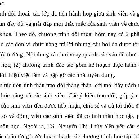
c. 
nh đối thoại, các lớp đã tiến hành họp giữa sinh viên và g
n đầy đủ và giải đáp mọi thắc mắc của sinh viên về chươ
khoa. 
Theo đó, chương trình đối thoại hôm nay có 2 phần
 các đơn vị chức năng trả lời những câu hỏi đã được tổn
 Hội trường. Nội dung câu hỏi xoay quanh các vấn đề như: 
 học; (2) chương trình đào tạo gồm kế hoạch thực hành q
iới thiệu việc làm và gặp gỡ các nhà tuyển dụng.
 túc trên tinh thần trao đổi thẳng thắn, cởi mở, đầy trách 
hức năng và các sinh viên. Các ý kiến trao đổi, góp ý c
a sinh viên đều được tiếp nhận, chia sẻ và trả lời thỏa đ
 và động viên các sinh viên đã có tinh thần học tập, p
 môn học. Ngoài ra, TS. Nguyễn Thị Thùy Yên yêu cầu si
ắc chắn từng bước hoàn thành các chương trình học tập; hộ