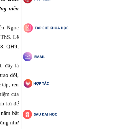
ng niên 
ễn Ngọc 
ThS. Lê 
8, QH9, 
 đây là 
rao đổi, 
tập, rèn 
hiệm của 
n lợi để 
 nắm bắt 
cũng như 