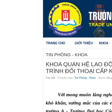
TRANG CHỦ
GIỚI THIỆU
KHOA
TIN PHÒNG - KHOA
KHOA QUAN HỆ LAO Đ
TRÌNH ĐỐI THOẠI CẤP K
Chi tiết
Chuyên mục:
Tin Phòng - Khoa
Được đăng 
Với mong muốn lắng nghe 
khó khăn, vướng mắc của các em
trường A - Trường Đại học Cô