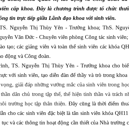
 viên cấp khoa. 
Đây là chương trình được tổ chức thườ
ng tin trực tiếp giữa Lãnh đạo khoa với sinh viên. 
 TS. Nguyễn Thị Thùy Yên - Trưởng khoa; ThS. Nguy
uyễn Văn Đức - Chuyên viên phòng Công tác sinh viên; 
 tạo; các giảng viên và toàn thể sinh viên các khóa QH
o động và Công đoàn.
ình, TS. Nguyễn Thị Thùy Yên - Trưởng khoa cho biết,
hực với sinh viên, tạo diễn đàn để thầy và trò trong khoa t
 vọng, giải đáp những vướng mắc của sinh viên trong học 
thần dân chủ trong tập thể, thể hiện tinh thần và trách n
ôi trường học tập thân thiện. 
Đây cũng là thời điểm thuậ
n cho các sinh viên đặc biệt là tân sinh viên khóa QH11
 tục và các thông tin hoạt động cần thiết của Nhà trường 