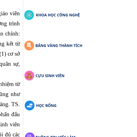
iáo viên 
ng trình 
 chính: 
g kết từ 
(1) 
cơ sở 
uân sự, 
nhiệm từ 
ũng như 
áng. TS. 
hấn đấu 
nh viên 
i đủ các 