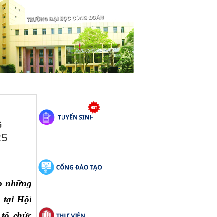
G
25
p những 
tại Hội 
ổ chức 