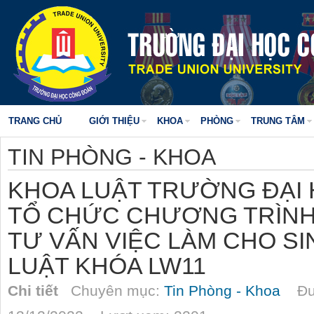
TRANG CHỦ
GIỚI THIỆU
KHOA
PHÒNG
TRUNG TÂM
TIN PHÒNG - KHOA
KHOA LUẬT TRƯỜNG ĐẠI
TỔ CHỨC CHƯƠNG TRÌNH
TƯ VẤN VIỆC LÀM CHO S
LUẬT KHÓA LW11
Chi tiết
Chuyên mục:
Tin Phòng - Khoa
Đượ